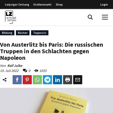
Leipziger Zeitung
Stellenmarkt
Shop
Login
Leipziger Zeitung
Bildung
Bücher
Topposts
Von Austerlitz bis Paris: Die russischen
Truppen in den Schlachten gegen
Napoleon
Von
Ralf Julke
19. Juli 2022
0
1033