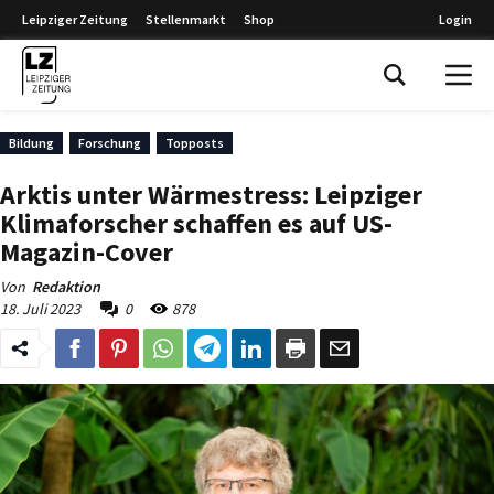
Leipziger Zeitung
Stellenmarkt
Shop
Login
Leipziger Zeitung
Bildung
Forschung
Topposts
Arktis unter Wärmestress: Leipziger
Klimaforscher schaffen es auf US-
Magazin-Cover
Von
Redaktion
18. Juli 2023
0
878