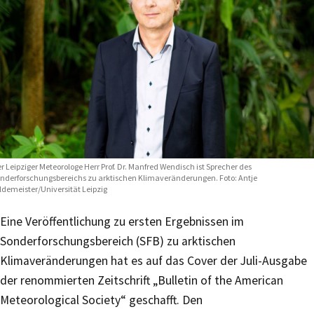
r Leipziger Meteorologe Herr Prof. Dr. Manfred Wendisch ist Sprecher des
nderforschungsbereichs zu arktischen Klimaveränderungen. Foto: Antje
ldemeister/Universität Leipzig
Eine Veröffentlichung zu ersten Ergebnissen im
Sonderforschungsbereich (SFB) zu arktischen
Klimaveränderungen hat es auf das Cover der Juli-Ausgabe
der renommierten Zeitschrift „Bulletin of the American
Meteorological Society“ geschafft. Den