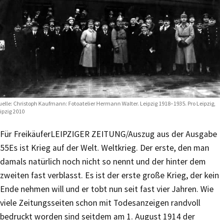
elle: Christoph Kaufmann: Fotoatelier Hermann Walter. Leipzig 1918–1935. Pro Leipzig,
ipzig 2010
Für Freikäufer
LEIPZIGER ZEITUNG/Auszug aus der Ausgabe
55
Es ist Krieg auf der Welt. Weltkrieg. Der erste, den man
damals natürlich noch nicht so nennt und der hinter dem
zweiten fast verblasst. Es ist der erste große Krieg, der kein
Ende nehmen will und er tobt nun seit fast vier Jahren. Wie
viele Zeitungsseiten schon mit Todesanzeigen randvoll
bedruckt worden sind seitdem am 1. August 1914 der