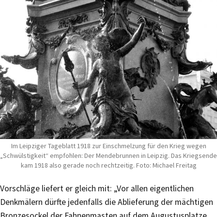
Im Leipziger Tageblatt 1918 zur Einschmelzung für den Krieg wegen
„Schwülstigkeit“ empfohlen: Der Mendebrunnen in Leipzig. Das Kriegsende
kam 1918 also gerade noch rechtzeitig. Foto: Michael Freitag
Vorschläge liefert er gleich mit: „Vor allen eigentlichen
Denkmälern dürfte jedenfalls die Ablieferung der mächtigen
Bronzesockel der Fahnenmasten auf dem Augustusplatze