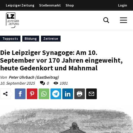
Leipziger Zeitung
Stellenmarkt
Shop
Login
Leipziger Zeitung
Topposts
Bildung
Zeitreise
Die Leipziger Synagoge: Am 10.
September vor 170 Jahren eingeweiht,
heute Gedenkort und Mahnmal
Von
Peter Uhrbach (Gastbeitrag)
10. September 2025
0
1001