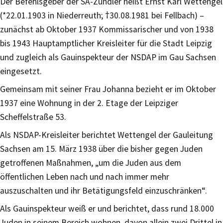
Der Befehlsgeber der SA-Zündler heißt Ernst Karl Wettengel
(*22.01.1903 in Niederreuth; †30.08.1981 bei Fellbach) –
zunächst ab Oktober 1937 Kommissarischer und von 1938
bis 1943 Hauptamptlicher Kreisleiter für die Stadt Leipzig
und zugleich als Gauinspekteur der NSDAP im Gau Sachsen
eingesetzt.
Gemeinsam mit seiner Frau Johanna bezieht er im Oktober
1937 eine Wohnung in der 2. Etage der Leipziger
Scheffelstraße 53.
Als NSDAP-Kreisleiter berichtet Wettengel der Gauleitung
Sachsen am 15. März 1938 über die bisher gegen Juden
getroffenen Maßnahmen, „um die Juden aus dem
öffentlichen Leben nach und nach immer mehr
auszuschalten und ihr Betätigungsfeld einzuschränken“.
Als Gauinspekteur weiß er und berichtet, dass rund 18.000
Juden in seinem Bereich wohnen, davon allein zwei Drittel in