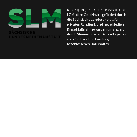
Das Projekt „LZ TV“ (LZ Television) der
LZ Medien GmbH wird gefördert durch
die Sächsische Landesanstalt für
privaten Rundfunk und neue Medien.
Diese Maßnahme wird mitfinanziert
durch Steuermittel auf Grundlage des
vom Sächsischen Landtag
beschlossenen Haushaltes.