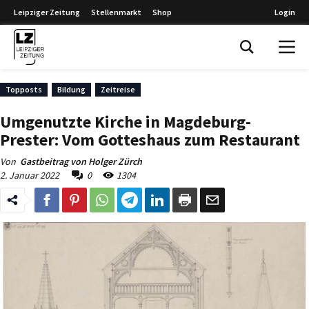
Leipziger Zeitung
Stellenmarkt
Shop
Login
Leipziger Zeitung
Topposts
Bildung
Zeitreise
Umgenutzte Kirche in Magdeburg-
Prester: Vom Gotteshaus zum Restaurant
Von
Gastbeitrag von Holger Zürch
2. Januar 2022
0
1304