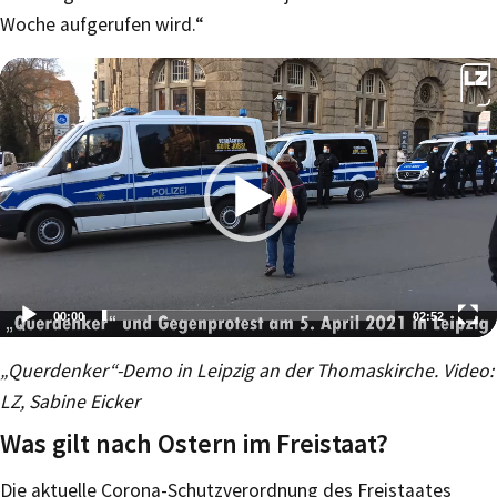
Woche aufgerufen wird.“
00:00
02:52
Video-
„Querdenker“-Demo in Leipzig an der Thomaskirche. Video:
Player
LZ, Sabine Eicker
Was gilt nach Ostern im Freistaat?
Die aktuelle Corona-Schutzverordnung des Freistaates