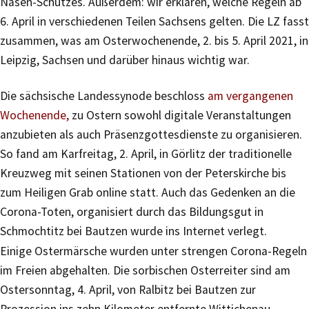
Nasen-Schutzes. Außerdem: wir erklären, welche Regeln ab
6. April in verschiedenen Teilen Sachsens gelten. Die LZ fasst
zusammen, was am Osterwochenende, 2. bis 5. April 2021, in
Leipzig, Sachsen und darüber hinaus wichtig war.
Die sächsische Landessynode beschloss
am vergangenen
Wochenende,
zu Ostern sowohl digitale Veranstaltungen
anzubieten als auch Präsenzgottesdienste zu organisieren.
So fand am Karfreitag, 2. April, in Görlitz der traditionelle
Kreuzweg mit seinen Stationen von der Peterskirche bis
zum Heiligen Grab online statt. Auch das Gedenken an die
Corona-Toten, organisiert durch das Bildungsgut in
Schmochtitz bei Bautzen wurde ins Internet verlegt.
Einige Ostermärsche wurden unter strengen Corona-Regeln
im Freien abgehalten. Die sorbischen Osterreiter sind am
Ostersonntag, 4. April, von Ralbitz bei Bautzen zur
Prozession ins zehn Kilometer entfernte Wittichenau