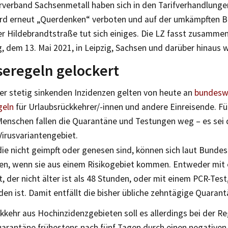
verband Sachsenmetall haben sich in den Tarifverhandlungen
rd erneut „Querdenken“ verboten und auf der umkämpften Ba
r Hildebrandtstraße tut sich einiges. Die LZ fasst zusamme
 dem 13. Mai 2021, in Leipzig, Sachsen und darüber hinaus w
seregeln gelockert
er stetig sinkenden Inzidenzen gelten von heute an
bundeswe
geln
für Urlaubsrückkehrer/-innen und andere Einreisende. Fü
enschen fallen die Quarantäne und Testungen weg – es sei
Virusvariantengebiet.
ie nicht geimpft oder genesen sind, können sich laut Bundes
sen, wenn sie aus einem Risikogebiet kommen. Entweder mit
, der nicht älter ist als 48 Stunden, oder mit einem PCR-Test,
den ist. Damit entfällt die bisher übliche zehntägige Quarant
kkehr aus Hochinzidenzgebieten soll es allerdings bei der Re
uarantäne frühestens nach fünf Tagen durch einen negativen 