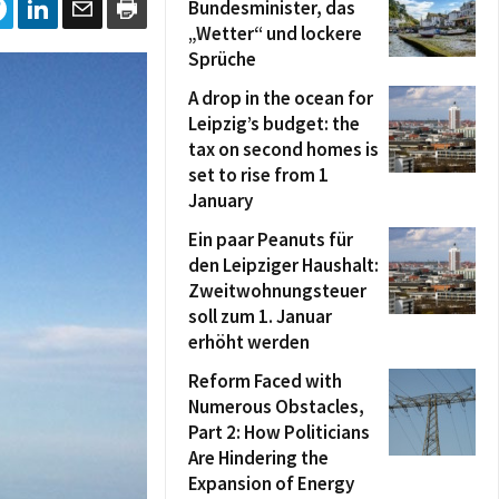
Bundesminister, das
„Wetter“ und lockere
Sprüche
A drop in the ocean for
Leipzig’s budget: the
tax on second homes is
set to rise from 1
January
Ein paar Peanuts für
den Leipziger Haushalt:
Zweitwohnungsteuer
soll zum 1. Januar
erhöht werden
Reform Faced with
Numerous Obstacles,
Part 2: How Politicians
Are Hindering the
Expansion of Energy