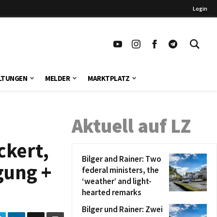
Login
LTUNGEN
MELDER
MARKTPLATZ
Aktuell auf LZ
ckert,
Bilger and Rainer: Two
gung +
federal ministers, the
‘weather’ and light-
hearted remarks
Bilger und Rainer: Zwei