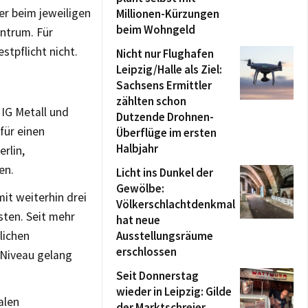
er beim jeweiligen
Millionen-Kürzungen
beim Wohngeld
ntrum. Für
stpflicht nicht.
Nicht nur Flughafen
Leipzig/Halle als Ziel:
Sachsens Ermittler
zählten schon
IG Metall und
Dutzende Drohnen-
für einen
Überflüge im ersten
Halbjahr
rlin,
en.
Licht ins Dunkel der
Gewölbe:
it weiterhin drei
Völkerschlachtdenkmal
sten. Seit mehr
hat neue
lichen
Ausstellungsräume
erschlossen
-Niveau gelang
Seit Donnerstag
wieder in Leipzig: Gilde
alen
der Marktschreier