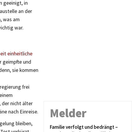
 geeinigt, in
ustelle an der
n, was am
ichtig war.
it einheitliche
r geimpfte und
 denn, sie kommen
regierung frei
 einem
 der nicht älter
Melder
äne nach Einreise.
gelung bleiben,
Familie verfolgt und bedrängt –
Test verkürzt