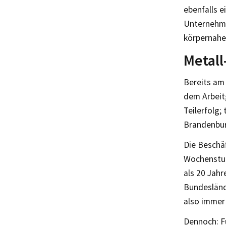
ebenfalls 
Unternehme
körpernahe 
Metall
Bereits am
dem Arbeit
Teilerfolg;
Brandenburg
Die Beschäf
Wochenstund
als 20 Jahr
Bundesländ
also immer 
Dennoch: F