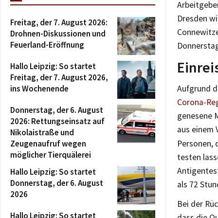
Arbeitgeber
Dresden wi
Freitag, der 7. August 2026:
Connewitze
Drohnen-Diskussionen und
Feuerland-Eröffnung
Donnerstag,
Einrei
Hallo Leipzig: So startet
Freitag, der 7. August 2026,
ins Wochenende
Aufgrund d
Corona-Re
Donnerstag, der 6. August
genesene M
2026: Rettungseinsatz auf
aus einem 
Nikolaistraße und
Zeugenaufruf wegen
Personen, d
möglicher Tierquälerei
testen las
Antigentest
Hallo Leipzig: So startet
Donnerstag, der 6. August
als 72 Stun
2026
Bei der Rüc
Hallo Leipzig: So startet
dass die Q