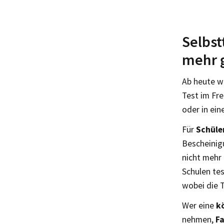
Selbst
mehr g
Ab heute wi
Test im Fre
oder in ein
Für
Schüle
Bescheinig
nicht mehr 
Schulen te
wobei die 
Wer eine
k
nehmen,
Fa