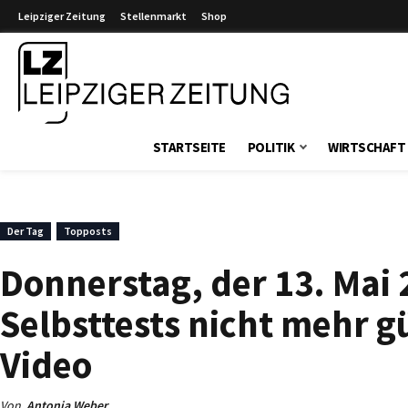
Leipziger Zeitung
Stellenmarkt
Shop
Leipziger Zeitung
STARTSEITE
POLITIK
WIRTSCHAFT
Der Tag
Topposts
Donnerstag, der 13. Mai 
Selbsttests nicht mehr gü
Video
Von
Antonia Weber