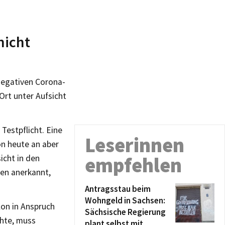
nicht
 negativen Corona-
Ort unter Aufsicht
 Testpflicht. Eine
Leserinnen
on heute an aber
icht in den
empfehlen
en anerkannt,
Antragsstau beim
Wohngeld in Sachsen:
lon in Anspruch
Sächsische Regierung
hte, muss
plant selbst mit