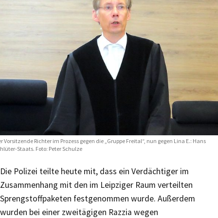
r Vorsitzende Richter im Prozess gegen die „Gruppe Freital“, nun gegen Lina E.: Hans
hlüter-Staats. Foto: Peter Schulze
Die Polizei teilte heute mit, dass ein Verdächtiger im
Zusammenhang mit den im Leipziger Raum verteilten
Sprengstoffpaketen festgenommen wurde. Außerdem
wurden bei einer zweitägigen Razzia wegen