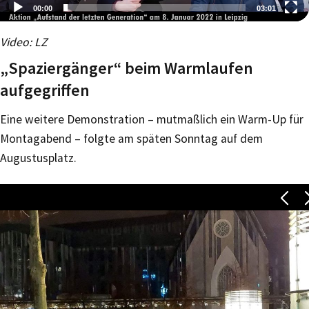
00:00
03:01
Video-
Video: LZ
Player
„Spaziergänger“ beim Warmlaufen
aufgegriffen
Eine weitere Demonstration – mutmaßlich ein Warm-Up für
Montagabend – folgte am späten Sonntag auf dem
Augustusplatz.