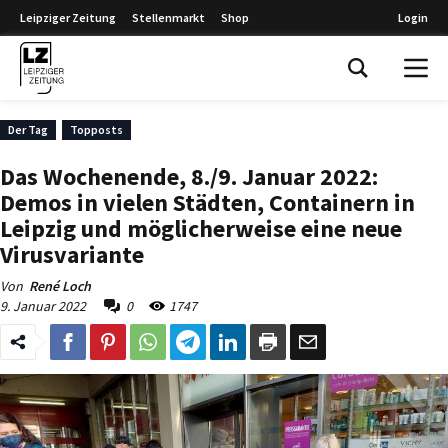
Leipziger Zeitung
Stellenmarkt
Shop
Login
Leipziger Zeitung
Der Tag
Topposts
Das Wochenende, 8./9. Januar 2022:
Demos in vielen Städten, Containern in
Leipzig und möglicherweise eine neue
Virusvariante
Von
René Loch
9. Januar 2022
0
1747