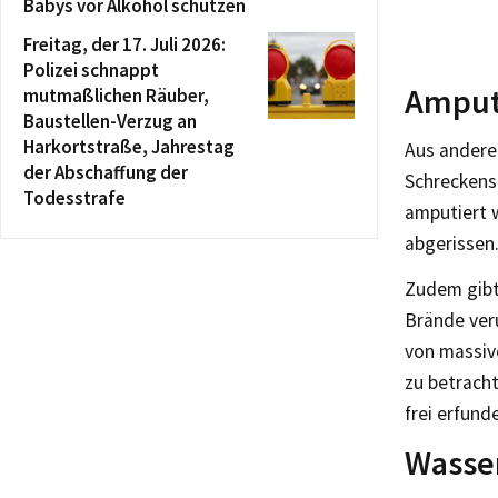
Babys vor Alkohol schützen
Freitag, der 17. Juli 2026:
Polizei schnappt
Amput
mutmaßlichen Räuber,
Baustellen-Verzug an
Harkortstraße, Jahrestag
Aus andere
der Abschaffung der
Schrecken
Todesstrafe
amputiert 
abgerissen
Zudem gibt
Brände veru
von massive
zu betracht
frei erfund
Wasse