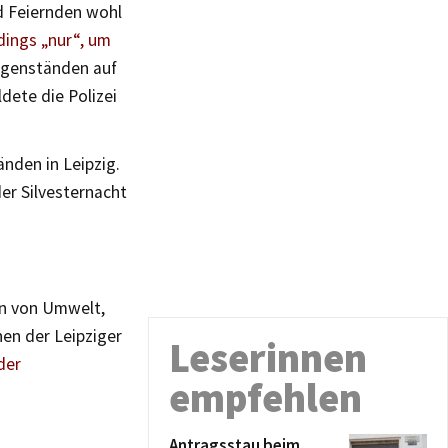
nd Feiernden wohl
dings „nur“, um
egenständen auf
dete die Polizei
nden in Leipzig.
er Silvesternacht
ten von Umwelt,
en der Leipziger
Leserinnen
der
empfehlen
Antragsstau beim