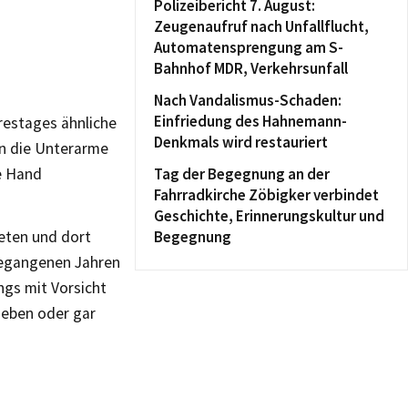
Polizeibericht 7. August:
Zeugenaufruf nach Unfallflucht,
Automatensprengung am S-
Bahnhof MDR, Verkehrsunfall
Nach Vandalismus-Schaden:
Einfriedung des Hahnemann-
restages ähnliche
Denkmals wird restauriert
 die Unterarme
e Hand
Tag der Begegnung an der
Fahrradkirche Zöbigker verbindet
Geschichte, Erinnerungskultur und
eten und dort
Begegnung
ngegangenen Jahren
ngs mit Vorsicht
ieben oder gar