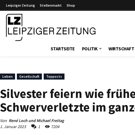
Leipziger Zeitung
Stellenmarkt
Shop
Leipziger Zeitung
STARTSEITE
POLITIK
WIRTSCHAFT
Leben
Gesellschaft
Topposts
Silvester feiern wie früh
Schwerverletzte im ganz
Von
René Loch und Michael Freitag
1. Januar 2023
1
7204