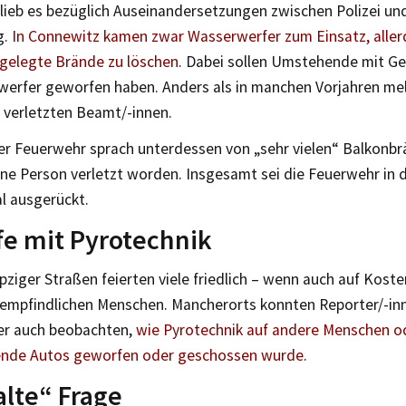
blieb es bezüglich Auseinandersetzungen zwischen Polizei u
g.
In Connewitz kamen zwar Wasserwerfer zum Einsatz, aller
 gelegte Brände zu löschen
. Dabei sollen Umstehende mit G
werfer geworfen haben. Anders als in manchen Vorjahren mel
 verletzten Beamt/-innen.
er Feuerwehr sprach unterdessen von „sehr vielen“ Balkonbrä
ine Person verletzt worden. Insgesamt sei die Feuerwehr in d
l ausgerückt.
fe mit Pyrotechnik
pziger Straßen feierten viele friedlich – wenn auch auf Kos
 empfindlichen Menschen. Mancherorts konnten Reporter/-inn
er auch beobachten,
wie Pyrotechnik auf andere Menschen o
ende Autos geworfen oder geschossen wurde
.
alte“ Frage