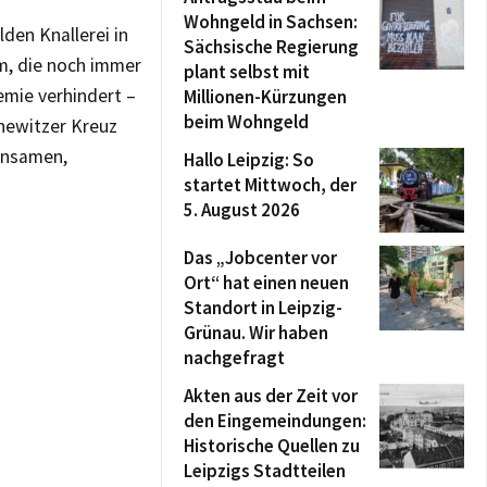
Wohngeld in Sachsen:
den Knallerei in
Sächsische Regierung
um, die noch immer
plant selbst mit
emie verhindert –
Millionen-Kürzungen
beim Wohngeld
newitzer Kreuz
einsamen,
Hallo Leipzig: So
startet Mittwoch, der
5. August 2026
Das „Jobcenter vor
Ort“ hat einen neuen
Standort in Leipzig-
Grünau. Wir haben
nachgefragt
Akten aus der Zeit vor
den Eingemeindungen:
Historische Quellen zu
Leipzigs Stadtteilen