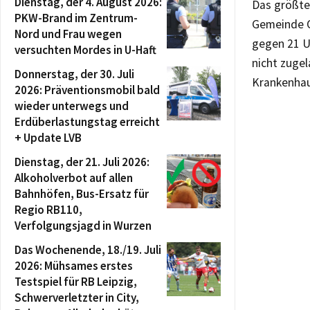
Dienstag, der 4. August 2026:
Das größte
PKW-Brand im Zentrum-
Gemeinde Ot
Nord und Frau wegen
gegen 21 Uh
versuchten Mordes in U-Haft
nicht zugel
Donnerstag, der 30. Juli
Krankenhaus
2026: Präventionsmobil bald
wieder unterwegs und
Erdüberlastungstag erreicht
+ Update LVB
Dienstag, der 21. Juli 2026:
Alkoholverbot auf allen
Bahnhöfen, Bus-Ersatz für
Regio RB110,
Verfolgungsjagd in Wurzen
Das Wochenende, 18./19. Juli
2026: Mühsames erstes
Testspiel für RB Leipzig,
Schwerverletzter in City,