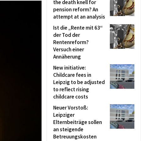
the death knell for
pension reform? An
attempt at an analysis
Ist die „Rente mit 63“
der Tod der
Rentenreform?
Versuch einer
Annäherung
New initiative:
Childcare fees in
Leipzig to be adjusted
to reflect rising
childcare costs
Neuer Vorstoß:
Leipziger
Elternbeiträge sollen
an steigende
Betreuungskosten