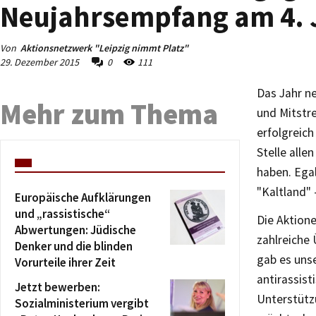
Neujahrsempfang am 4. 
Von
Aktionsnetzwerk "Leipzig nimmt Platz"
29. Dezember 2015
0
111
Das Jahr ne
Mehr zum Thema
und Mitstre
erfolgreich
Stelle all
haben. Egal
"Kaltland" 
Europäische Aufklärungen
und „rassistische“
Die Aktione
Abwertungen: Jüdische
zahlreiche 
Denker und die blinden
gab es uns
Vorurteile ihrer Zeit
antirassist
Jetzt bewerben:
Unterstützu
Sozialministerium vergibt