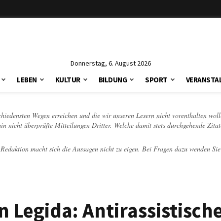
Donnerstag, 6. August 2026
LEBEN
KULTUR
BILDUNG
SPORT
VERANSTA
schiedensten Wegen erreichen und die wir unseren Lesern nicht vorenthalten woll
hin nicht überprüfte Mitteilungen Dritter. Welche damit stets durchgehende Zita
e Redaktion macht sich die Aussagen nicht zu eigen. Bei Fragen dazu wenden Sie
 Legida: Antirassistisch