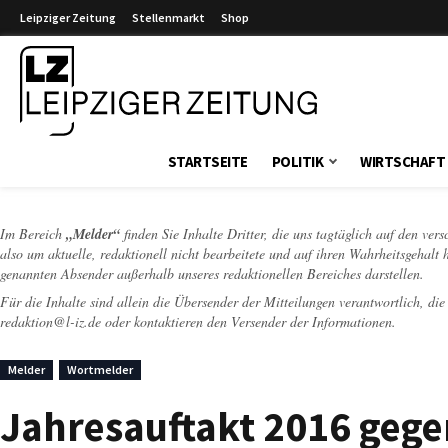
Leipziger Zeitung
Stellenmarkt
Shop
Leipziger Zeitung
STARTSEITE
POLITIK
WIRTSCHAFT
Im Bereich
„Melder“
finden Sie Inhalte Dritter, die uns tagtäglich auf den ver
also um aktuelle, redaktionell nicht bearbeitete und auf ihren Wahrheitsgehalt 
genannten Absender außerhalb unseres redaktionellen Bereiches darstellen.
Für die Inhalte sind allein die Übersender der Mitteilungen verantwortlich, di
redaktion@l-iz.de
oder kontaktieren den Versender der Informationen.
Melder
Wortmelder
Jahresauftakt 2016 gegen