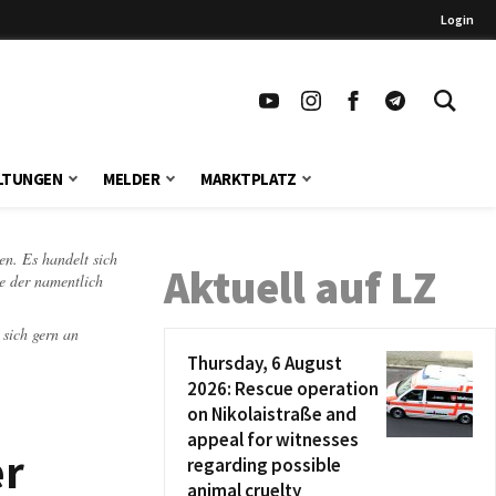
Login
LTUNGEN
MELDER
MARKTPLATZ
en. Es handelt sich
Aktuell auf LZ
te der namentlich
 sich gern an
Thursday, 6 August
2026: Rescue operation
on Nikolaistraße and
appeal for witnesses
er
regarding possible
animal cruelty