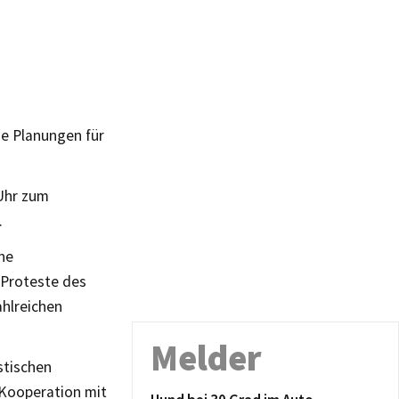
ie Planungen für
 Uhr zum
.
ine
 Proteste des
ahlreichen
Melder
istischen
 Kooperation mit