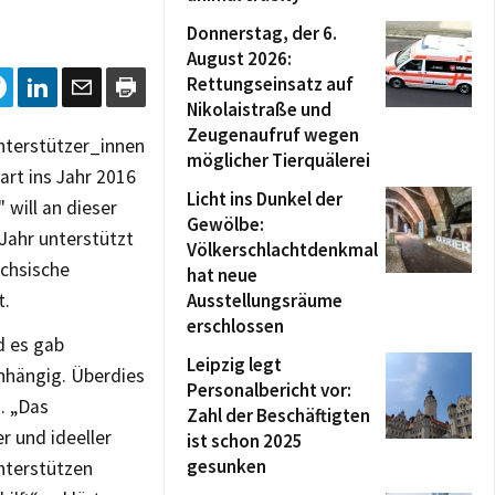
Donnerstag, der 6.
August 2026:
Rettungseinsatz auf
Nikolaistraße und
Zeugenaufruf wegen
Unterstützer_innen
möglicher Tierquälerei
art ins Jahr 2016
Licht ins Dunkel der
will an dieser
Gewölbe:
Jahr unterstützt
Völkerschlachtdenkmal
ächsische
hat neue
t.
Ausstellungsräume
erschlossen
d es gab
Leipzig legt
anhängig. Überdies
Personalbericht vor:
. „Das
Zahl der Beschäftigten
r und ideeller
ist schon 2025
gesunken
unterstützen