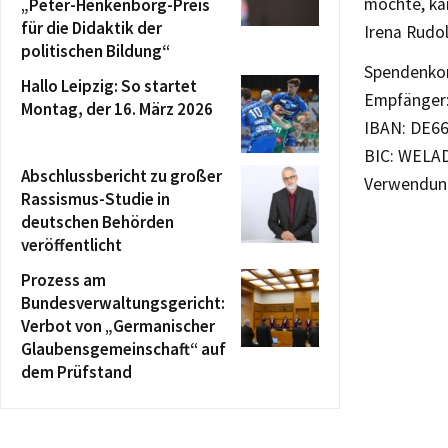
möchte, kan
„Peter-Henkenborg-Preis
für die Didaktik der
Irena Rudo
politischen Bildung“
Spendenkon
Hallo Leipzig: So startet
Empfänger:
Montag, der 16. März 2026
IBAN: DE66
BIC: WELA
Abschlussbericht zu großer
Verwendung
Rassismus-Studie in
deutschen Behörden
veröffentlicht
Prozess am
Bundesverwaltungsgericht:
Verbot von „Germanischer
Glaubensgemeinschaft“ auf
dem Prüfstand