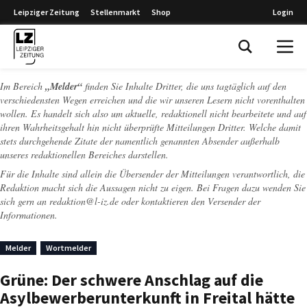
Leipziger Zeitung
Stellenmarkt
Shop
Login
Leipziger Zeitung
Im Bereich
„Melder“
finden Sie Inhalte Dritter, die uns tagtäglich auf den
verschiedensten Wegen erreichen und die wir unseren Lesern nicht vorenthalten
wollen. Es handelt sich also um aktuelle, redaktionell nicht bearbeitete und auf
ihren Wahrheitsgehalt hin nicht überprüfte Mitteilungen Dritter. Welche damit
stets durchgehende Zitate der namentlich genannten Absender außerhalb
unseres redaktionellen Bereiches darstellen.
Für die Inhalte sind allein die Übersender der Mitteilungen verantwortlich, die
Redaktion macht sich die Aussagen nicht zu eigen. Bei Fragen dazu wenden Sie
sich gern an
redaktion@l-iz.de
oder kontaktieren den Versender der
Informationen.
Melder
Wortmelder
Grüne: Der schwere Anschlag auf die
Asylbewerberunterkunft in Freital hätte