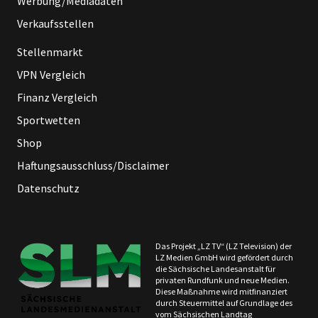
Werbung/Mediadaten
Verkaufsstellen
Stellenmarkt
VPN Vergleich
Finanz Vergleich
Sportwetten
Shop
Haftungsausschluss/Disclaimer
Datenschutz
Das Projekt „LZ TV“ (LZ Television) der
LZ Medien GmbH wird gefördert durch
die Sächsische Landesanstalt für
privaten Rundfunk und neue Medien.
Diese Maßnahme wird mitfinanziert
durch Steuermittel auf Grundlage des
vom Sächsischen Landtag