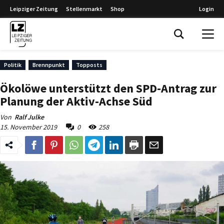
Leipziger Zeitung
Stellenmarkt
Shop
Login
Leipziger Zeitung
Politik
Brennpunkt
Topposts
Ökolöwe unterstützt den SPD-Antrag zur
Planung der Aktiv-Achse Süd
Von
Ralf Julke
15. November 2019
0
258