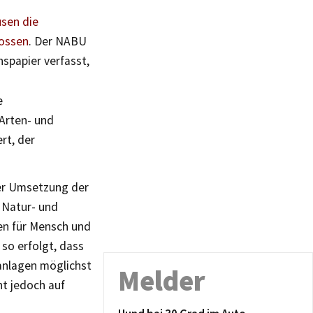
usen die
lossen
. Der NABU
nspapier verfasst,
e
Arten- und
rt, der
der Umsetzung der
s Natur- und
en für Mensch und
 so erfolgt, dass
anlagen möglichst
Melder
ht jedoch auf