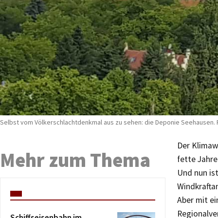
Selbst vom Völkerschlachtdenkmal aus zu sehen: die Deponie Seehausen.
Der Klimaw
Mehr zum Thema
fette Jahr
Und nun ist
Windkrafta
Aber mit e
Regionalver
Schiffseisenbahn im