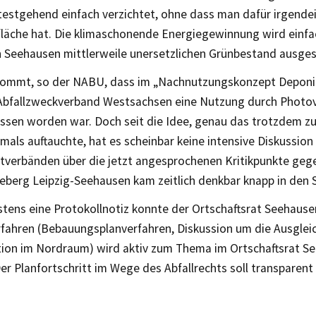
testgehend einfach verzichtet, ohne dass man dafür irgende
fläche hat. Die klimaschonende Energiegewinnung wird einfa
 Seehausen mittlerweile unersetzlichen Grünbestand ausgesp
ommt, so der NABU, dass im „Nachnutzungskonzept Depon
Abfallzweckverband Westsachsen eine Nutzung durch Photovo
ssen worden war. Doch seit die Idee, genau das trotzdem zu
mals auftauchte, hat es scheinbar keine intensive Diskussion
verbänden über die jetzt angesprochenen Kritikpunkte gege
eberg Leipzig-Seehausen kam zeitlich denkbar knapp in den 
tens eine Protokollnotiz konnte der Ortschaftsrat Seehausen
rfahren (Bebauungsplanverfahren, Diskussion um die Ausglei
on im Nordraum) wird aktiv zum Thema im Ortschaftsrat S
r Planfortschritt im Wege des Abfallrechts soll transparent