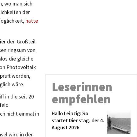
n, wo man sich
lichkeiten der
öglichkeit,
hatte
er den Großteil
sen ringsum von
os die gleiche
von Photovoltaik
eprüft worden,
Leserinnen
glich wäre.
empfehlen
f in die seit 20
feld
Hallo Leipzig: So
ch nicht einmal in
startet Dienstag, der 4.
August 2026
sel wird in den