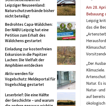
Leipziger Neuseenland:
Am 28. Apr
Naturschutzverbände bisher
Bebauung d
nicht beteiligt
Leipzig kri
Bedrohtes Capa-Wäldchen:
das die Be
Der NABU Leipzig hat eine
„Artenster
Petition zum Erhalt des
Wäldchens gestartet
Herausford
Klimaschut
Einladung zur kostenfreien
Vorsitzend
Exkursion in die Papitzer
Lachen: Die Vielfalt der
„Der Ausba
Amphibien entdecken
Klimaziele.
Aktiv werden für
Artenschut
Vogelschutz: Meldeportal für
Natur. Es i
Vogelschlag gestartet
Natur- und
Leserbrief: Die eine Hälfte
auf bereits
der Geschichte – und warum
ökologisch 
die andere genauso wichtig