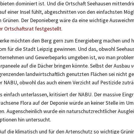
ieten dominiert ist. Und die Ortschaft Seehausen mittendri
auf einer Insel fühlt, abgeschnitten von den einfachsten Mög
m Grünen. Der Deponieberg wäre da eine wichtige Ausweichm
er Ortschaftsrat festgestellt.
erke möchten den Berg gern zum Energieberg machen und hi
rom für die Stadt Leipzig gewinnen. Und das, obwohl Seehau
nternehmen und Gewerbeparks umgeben ist, wo man probleml
rpaneele auf die Dächer bringen könnte. Selbst der Ausbau 
renzenden landwirtschaftlich genutzten Flächen sei nicht g
der NABU, obwohl das auch einem Verzicht auf Pestizide zuträ
 einfach unterlassen, kritisiert der NABU. Der massive Eingrif
achsene Flora auf der Deponie würde an keiner Stelle im Um
n. Augenscheinlich wurde ein naturschutzrechtlicher Ausglei
ptionen hin untersucht.
Auf die klimatisch und für den Artenschutz so wichtige Grünin