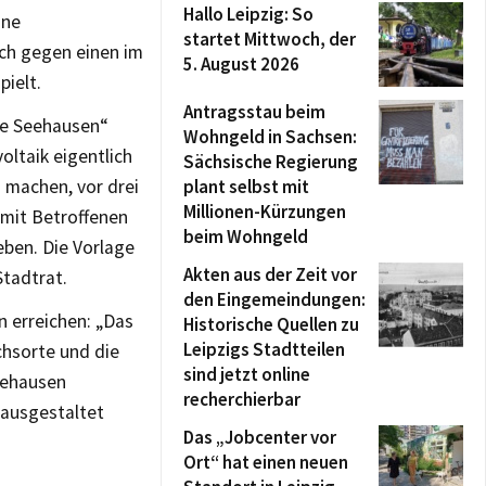
Hallo Leipzig: So
ine
startet Mittwoch, der
ch gegen einen im
5. August 2026
ielt.
Antragsstau beim
ie Seehausen“
Wohngeld in Sachsen:
ltaik eigentlich
Sächsische Regierung
 machen, vor drei
plant selbst mit
Millionen-Kürzungen
 mit Betroffenen
beim Wohngeld
ben. Die Vorlage
Akten aus der Zeit vor
Stadtrat.
den Eingemeindungen:
 erreichen: „Das
Historische Quellen zu
Leipzigs Stadtteilen
chsorte und die
sind jetzt online
eehausen
recherchierbar
 ausgestaltet
Das „Jobcenter vor
Ort“ hat einen neuen