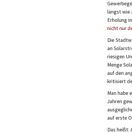
Gewerbegeb
längst wie 
Erholung i
nicht nur d
Die Stadtw
an Solarst
riesigen U
Menge Sola
auf den ang
kritisiert 
Man habe es
Jahren gew
ausgegliche
auf erste O
Das heißt: 