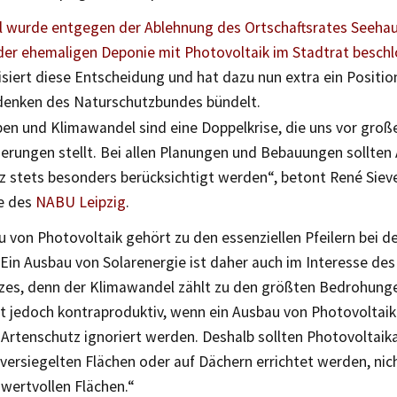
il wurde entgegen der Ablehnung des Ortschaftsrates Seeha
er ehemaligen Deponie mit Photovoltaik im Stadtrat besch
tisiert diese Entscheidung und hat dazu nun extra ein Positio
denken des Naturschutzbundes bündelt.
ben und Klimawandel sind eine Doppelkrise, die uns vor groß
erungen stellt. Bei allen Planungen und Bebauungen sollten 
z stets besonders berücksichtigt werden“, betont René Sieve
e des
NABU Leipzig
.
u von Photovoltaik gehört zu den essenziellen Pfeilern bei 
 Ein Ausbau von Solarenergie ist daher auch im Interesse de
zes, denn der Klimawandel zählt zu den größten Bedrohung
st jedoch kontraproduktiv, wenn ein Ausbau von Photovoltaik
 Artenschutz ignoriert werden. Deshalb sollten Photovoltaik
 versiegelten Flächen oder auf Dächern errichtet werden, nic
wertvollen Flächen.“