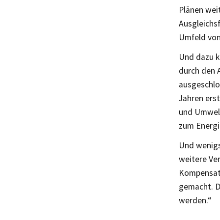
Plänen wei
Ausgleichs
Umfeld von
Und dazu k
durch den 
ausgeschlo
Jahren erst
und Umwelt
zum Energi
Und wenigs
weitere Ve
Kompensati
gemacht. De
werden.“