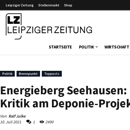
Leipziger Zeitung
Stellenmarkt
Shop
Leipziger Zeitung
STARTSEITE
POLITIK
WIRTSCHAFT
Politik
Brennpunkt
Topposts
Energieberg Seehausen: 
Kritik am Deponie-Projek
Von
Ralf Julke
10. Juli 2021
1
2490