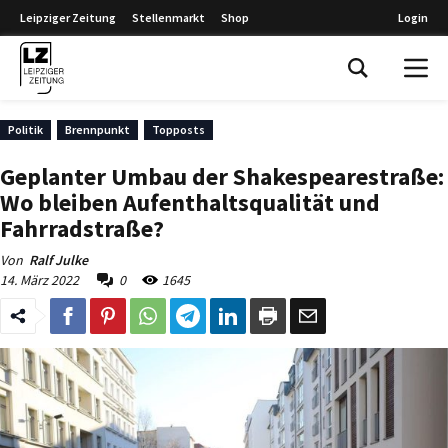
Leipziger Zeitung
Stellenmarkt
Shop
Login
Leipziger Zeitung
Politik
Brennpunkt
Topposts
Geplanter Umbau der Shakespearestraße:
Wo bleiben Aufenthaltsqualität und
Fahrradstraße?
Von
Ralf Julke
14. März 2022
0
1645