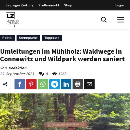
Leipziger Zeitung
Stellenmarkt
Shop
Login
Leipziger Zeitung
Politik
Brennpunkt
Topposts
Umleitungen im Mühlholz: Waldwege in
Connewitz und Wildpark werden saniert
Von
Redaktion
29. September 2023
0
1263