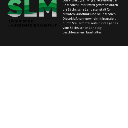
Das Projekt „LZ TV“ (LZ Television) der
LZ Medien GmbH wird gefördert durch
die Sächsische Landesanstalt für
privaten Rundfunk und neue Medien.
Diese Maßnahme wird mitfinanziert
durch Steuermittel auf Grundlage des
vom Sächsischen Landtag
beschlossenen Haushaltes.