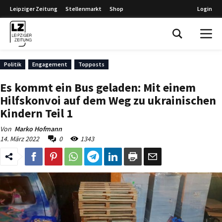
Leipziger Zeitung
Stellenmarkt
Shop
Login
Leipziger Zeitung
Politik
Engagement
Topposts
Es kommt ein Bus geladen: Mit einem
Hilfskonvoi auf dem Weg zu ukrainischen
Kindern Teil 1
Von
Marko Hofmann
14. März 2022
0
1343