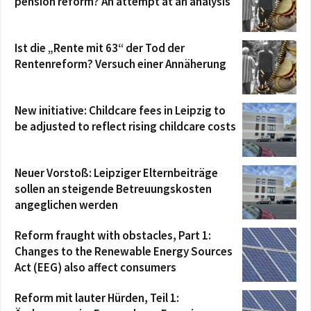
pension reform? An attempt at an analysis
Ist die „Rente mit 63“ der Tod der
Rentenreform? Versuch einer Annäherung
New initiative: Childcare fees in Leipzig to
be adjusted to reflect rising childcare costs
Neuer Vorstoß: Leipziger Elternbeiträge
sollen an steigende Betreuungskosten
angeglichen werden
Reform fraught with obstacles, Part 1:
Changes to the Renewable Energy Sources
Act (EEG) also affect consumers
Reform mit lauter Hürden, Teil 1: