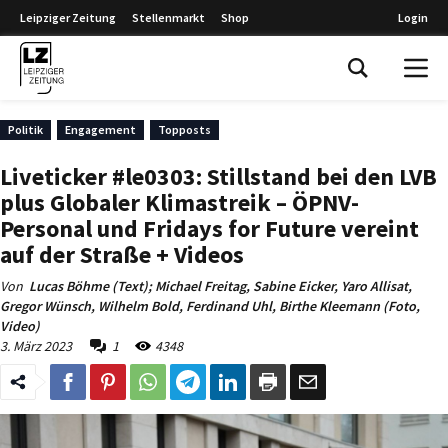
Leipziger Zeitung
Stellenmarkt
Shop
Login
Leipziger Zeitung
Politik
Engagement
Topposts
Liveticker #le0303: Stillstand bei den LVB
plus Globaler Klimastreik – ÖPNV-
Personal und Fridays for Future vereint
auf der Straße + Videos
Von
Lucas Böhme (Text); Michael Freitag, Sabine Eicker, Yaro Allisat,
Gregor Wünsch, Wilhelm Bold, Ferdinand Uhl, Birthe Kleemann (Foto,
Video)
3. März 2023
1
4348