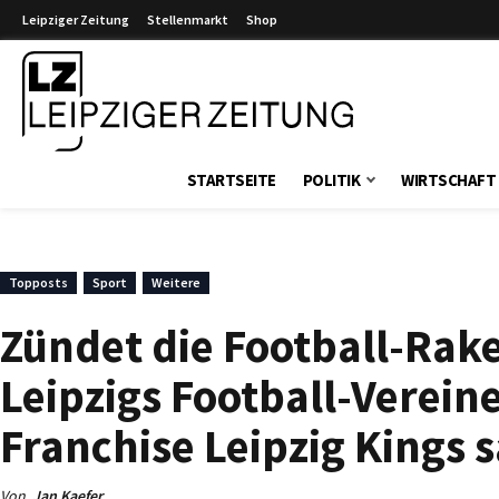
Leipziger Zeitung
Stellenmarkt
Shop
Leipziger Zeitung
STARTSEITE
POLITIK
WIRTSCHAFT
Topposts
Sport
Weitere
Zündet die Football-Rake
Leipzigs Football-Verei
Franchise Leipzig Kings 
Von
Jan Kaefer