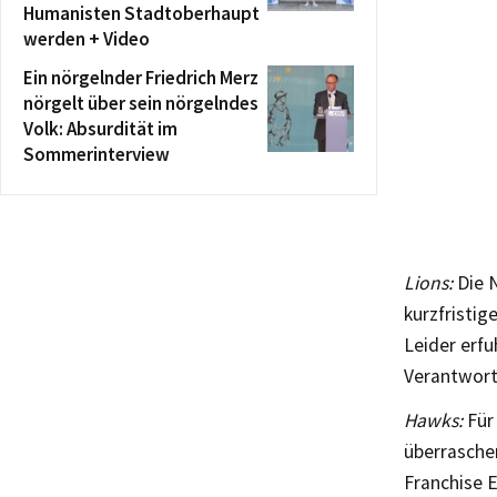
Humanisten Stadtoberhaupt
werden + Video
Ein nörgelnder Friedrich Merz
nörgelt über sein nörgelndes
Volk: Absurdität im
Sommerinterview
Lions:
Die N
kurzfristig
Leider erfu
Verantwortl
Hawks:
Für 
überrasche
Franchise E