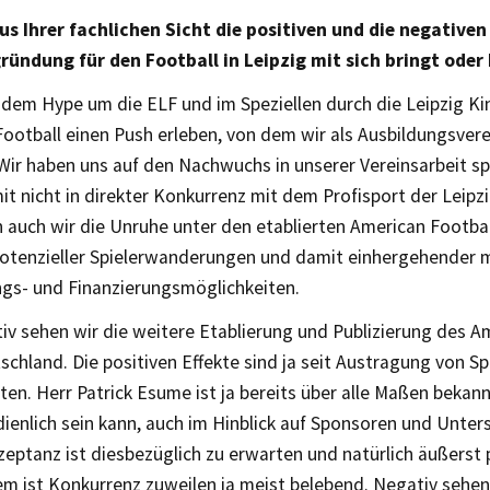
us Ihrer fachlichen Sicht die positiven und die negativen
ründung für den Football in Leipzig mit sich bringt oder
dem Hype um die ELF und im Speziellen durch die Leipzig Ki
ootball einen Push erleben, von dem wir als Ausbildungsverei
Wir haben uns auf den Nachwuchs in unserer Vereinsarbeit spe
t nicht in direkter Konkurrenz mit dem Profisport der Leipzi
n auch wir die Unruhe unter den etablierten American Footba
potenzieller Spielerwanderungen und damit einhergehender m
ngs- und Finanzierungsmöglichkeiten.
iv sehen wir die weitere Etablierung und Publizierung des A
tschland. Die positiven Effekte sind ja seit Austragung von S
en. Herr Patrick Esume ist ja bereits über alle Maßen bekan
ienlich sein kann, auch im Hinblick auf Sponsoren und Unters
zeptanz ist diesbezüglich zu erwarten und natürlich äußerst p
m ist Konkurrenz zuweilen ja meist belebend. Negativ sehen 