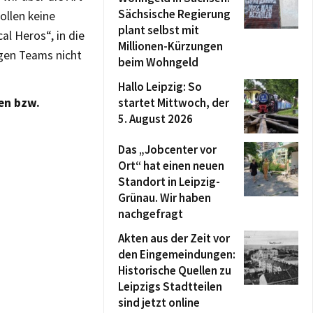
Sächsische Regierung
ollen keine
plant selbst mit
al Heros“, in die
Millionen-Kürzungen
igen Teams nicht
beim Wohngeld
Hallo Leipzig: So
en bzw.
startet Mittwoch, der
5. August 2026
Das „Jobcenter vor
Ort“ hat einen neuen
Standort in Leipzig-
Grünau. Wir haben
nachgefragt
Akten aus der Zeit vor
den Eingemeindungen:
Historische Quellen zu
Leipzigs Stadtteilen
sind jetzt online