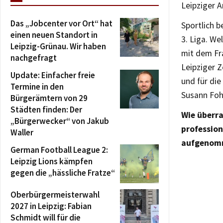
Leipziger 
Das „Jobcenter vor Ort“ hat
Sportlich b
einen neuen Standort in
3. Liga. W
Leipzig-Grünau. Wir haben
mit dem Fra
nachgefragt
Leipziger Z
Update: Einfacher freie
und für di
Termine in den
Susann Foh
Bürgerämtern von 29
Städten finden: Der
Wie überra
„Bürgerwecker“ von Jakub
profession
Waller
aufgenom
German Football League 2:
Leipzig Lions kämpfen
gegen die „hässliche Fratze“
Oberbürgermeisterwahl
2027 in Leipzig: Fabian
Schmidt will für die