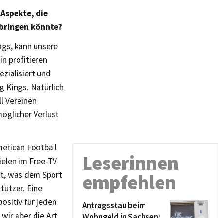
 Aspekte, die
 bringen könnte?
ngs, kann unsere
n profitieren
zialisiert und
g Kings. Natürlich
ll Vereinen
öglicher Verlust
merican Football
Leserinnen
pielen im Free-TV
nt, was dem Sport
empfehlen
tützer. Eine
ositiv für jeden
Antragsstau beim
wir aber die Art
Wohngeld in Sachsen: