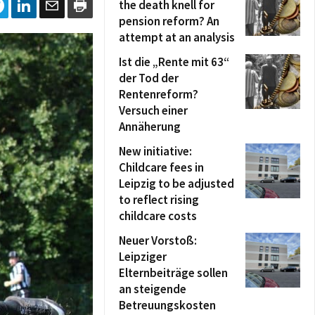
the death knell for
pension reform? An
attempt at an analysis
Ist die „Rente mit 63“
der Tod der
Rentenreform?
Versuch einer
Annäherung
New initiative:
Childcare fees in
Leipzig to be adjusted
to reflect rising
childcare costs
Neuer Vorstoß:
Leipziger
Elternbeiträge sollen
an steigende
Betreuungskosten