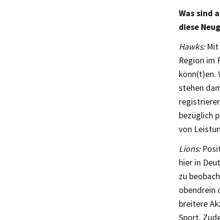
Was sind a
diese Neug
Hawks:
Mit 
Region im F
könn(t)en. 
stehen dami
registriere
bezüglich 
von Leistu
Lions:
Posit
hier in Deu
zu beobacht
obendrein d
breitere Ak
Sport. Zude