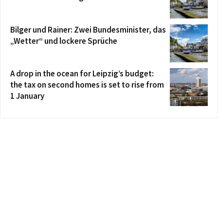
Bilger und Rainer: Zwei Bundesminister, das
„Wetter“ und lockere Sprüche
A drop in the ocean for Leipzig’s budget:
the tax on second homes is set to rise from
1 January