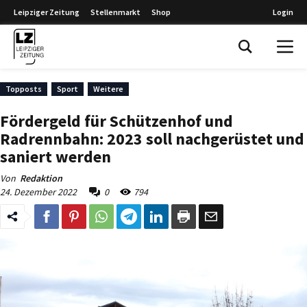
Leipziger Zeitung
Stellenmarkt
Shop
Login
Leipziger Zeitung
Topposts
Sport
Weitere
Fördergeld für Schützenhof und
Radrennbahn: 2023 soll nachgerüstet und
saniert werden
Von
Redaktion
24. Dezember 2022
0
794