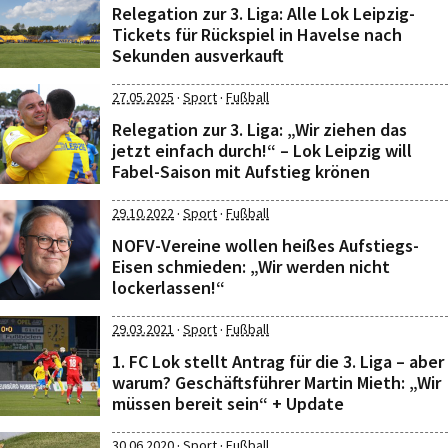
Relegation zur 3. Liga: Alle Lok Leipzig-
Tickets für Rückspiel in Havelse nach
Sekunden ausverkauft
·
·
27.05.2025
Sport
Fußball
Relegation zur 3. Liga: „Wir ziehen das
jetzt einfach durch!“ – Lok Leipzig will
Fabel-Saison mit Aufstieg krönen
·
·
29.10.2022
Sport
Fußball
NOFV-Vereine wollen heißes Aufstiegs-
Eisen schmieden: „Wir werden nicht
lockerlassen!“
·
·
29.03.2021
Sport
Fußball
1. FC Lok stellt Antrag für die 3. Liga – aber
warum? Geschäftsführer Martin Mieth: „Wir
müssen bereit sein“ + Update
·
·
30.06.2020
Sport
Fußball