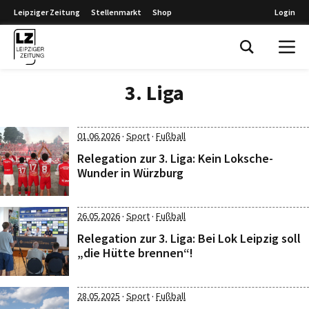
Leipziger Zeitung
Stellenmarkt
Shop
Login
Leipziger Zeitung
3. Liga
·
·
01.06.2026
Sport
Fußball
Relegation zur 3. Liga: Kein Loksche-
Wunder in Würzburg
·
·
26.05.2026
Sport
Fußball
Relegation zur 3. Liga: Bei Lok Leipzig soll
„die Hütte brennen“!
·
·
28.05.2025
Sport
Fußball