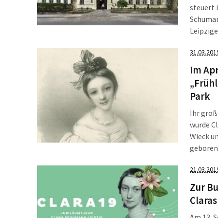
steuert
Schuman
Leipzig
Die Fes
31.03.201
Konzert
Kammermu
Im Apr
Schuman
„Frühl
Park
Ihr groß
wurde Cl
Wieck un
geboren.
Bewohner
21.03.201
Blumen, 
Zur B
Clara
Am 13. S