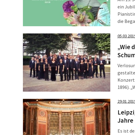
ein Jubi
Pianist
die Bega
Schumann
Haus Lei
05.03.201
Schuman
„Wie d
Schum
Verlosu
gestalte
Konzert 
1896). „
Johannes
Anlass 
29.01.201
Klavierw
Leipzi
Freikäuf
Jahre 
Freikart
beende
Es ist d