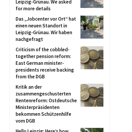
Leipzig-Grünau. We asked
for more details
Das „Jobcenter vor Ort“ hat
einen neuen Standort in
Leipzig-Grünau. Wir haben
nachgefragt
Criticism of the cobbled-
together pension reform:
East German minister-
presidents receive backing
from the DGB
Kritik an der
zusammengeschusterten
Rentenreform: Ostdeutsche
Ministerpräsidenten
bekommen Schützenhilfe
vom DGB
Hello Leipzig: Here’s how