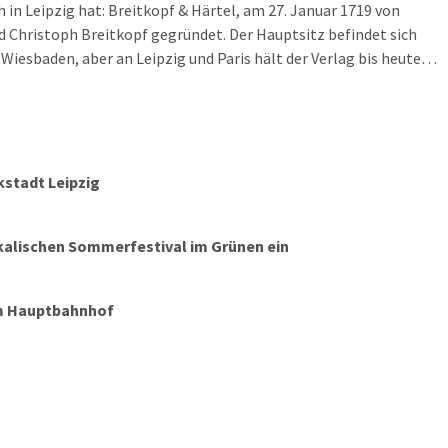
h in Leipzig hat: Breitkopf & Härtel, am 27. Januar 1719 von
 Christoph Breitkopf gegründet. Der Hauptsitz befindet sich
 Wiesbaden, aber an Leipzig und Paris hält der Verlag bis heute
esbaden war dafür aber auch der musikalische Auftakt für das
sjahr.
kstadt Leipzig
ikalischen Sommerfestival im Grünen ein
im Hauptbahnhof