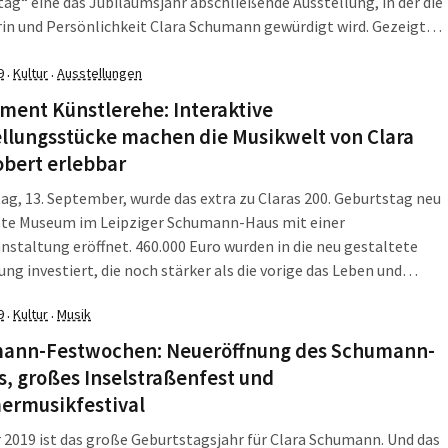
ag“ eine das Jubiläumsjahr abschließende Ausstellung, in der die
in und Persönlichkeit Clara Schumann gewürdigt wird. Gezeigt
se kleine, feine Ausstellung im Studio im Böttchergässchen. Das
re: Die Besucherinnen und Besucher können selbst zu einem
9
Kultur
Ausstellungen
·
·
ert am Klavier einladen.
ment Künstlerehe: Interaktive
llungsstücke machen die Musikwelt von Clara
obert erlebbar
ag, 13. September, wurde das extra zu Claras 200. Geburtstag neu
ete Museum im Leipziger Schumann-Haus mit einer
nstaltung eröffnet. 460.000 Euro wurden in die neu gestaltete
ung investiert, die noch stärker als die vorige das Leben und
 eines genialen Künstlerehepaares zeigt.
9
Kultur
Musik
·
·
ann-Festwochen: Neueröffnung des Schumann-
, großes Inselstraßenfest und
rmusikfestival
 2019 ist das große Geburtstagsjahr für Clara Schumann. Und das