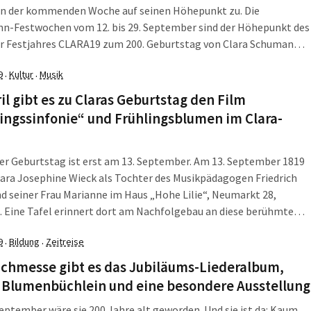
 in der kommenden Woche auf seinen Höhepunkt zu. Die
n-Festwochen vom 12. bis 29. September sind der Höhepunkt des
er Festjahres CLARA19 zum 200. Geburtstag von Clara Schumann.
twochen warten mit einem reichhaltigen Programm auf:
9
Kultur
Musik
·
·
en, Tanzperformances, Theateraufführungen, dem
sikfestival „10 für Clara“ und der Wiedereröffnung des
il gibt es zu Claras Geburtstag den Film
n-Hauses am 13. September.
ingssinfonie“ und Frühlingsblumen im Clara-
er Geburtstag ist erst am 13. September. Am 13. September 1819
ara Josephine Wieck als Tochter des Musikpädagogen Friedrich
d seiner Frau Marianne im Haus „Hohe Lilie“, Neumarkt 28,
 Eine Tafel erinnert dort am Nachfolgebau an diese berühmte
in. Und Leipzig feiert richtig rein in diesen 200. Geburtstag – mit
9
Bildung
Zeitreise
·
·
Frühlingsständchen und „Frühlingssinfonie“.
uchmesse gibt es das Jubiläums-Liederalbum,
s Blumenbüchlein und eine besondere Ausstellung
eptember wäre sie 200 Jahre alt geworden. Und sie ist da: Kaum