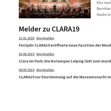
Sitz noc
Bernhard
heute in
fest. Wi
Jubiläum
Melder zu CLARA19
21.01.2020
Wortmelder
·
Festjahr CLARA19 eröffnete neue Facetten der Musi
03.08.2019
Wortmelder
·
Clara im Park: Die Notenspur Leipzig lädt zum mus
09.05.2019
Wortmelder
·
CLARA19 zur Einstimmung auf die Museumsnacht 