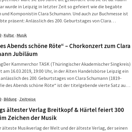
lar wurde in Leipzig in letzter Zeit so gefeiert wie die begabte
in und Komponistin Clara Schumann. Und auch zur Buchmesse ist
bte präsent: Anlässlich des 200. Geburtstages von Clara
 veröffentlichen der Musikverlag Edition Peters, das Schumann-
pzig und die digitale Musikplattform Tido Music das „Clara
9
Kultur
Musik
·
·
n Jubiläums-Liederalbum“.
es Abends schöne Röte“ – Chorkonzert zum Clara
ann Jubiläum
ng
Der Kammerchor TASK (Thüringischer Akademischer Singkreis)
t am 16.03.2019, 19:00 Uhr, in der Alten Handelsbörse Leipzig ein
anlässlich des 200. Geburtstages von Clara Schumann (1819-
Wie des Abends schöne Röte“ ist der titelgebende vierte Satz aus
 Brahms’ beliebtem Opus 52, den Liebesliederwalzern. Aus
des Jubiläums von C. Schumann werden im Konzert Chor- und
9
Bildung
Zeitreise
·
·
erke aus ihrer Feder solchen von Brahms gegenübergestellt.
gs ältester Verlag Breitkopf & Härtel feiert 300
er (Leserclub-Mitglieder) haben die Möglichkeit, hier je 2
im Zeichen der Musik
en für das Konzert am 16. März zu ergattern. +++Die Verlosung ist
t+++
er älteste Musikverlag der Welt und der älteste Verlag, der seinen