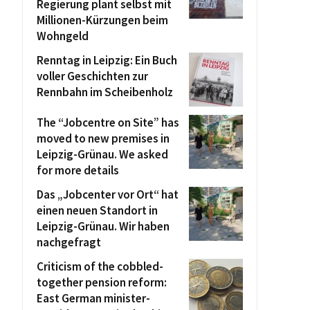
Regierung plant selbst mit
Millionen-Kürzungen beim
Wohngeld
Renntag in Leipzig: Ein Buch
voller Geschichten zur
Rennbahn im Scheibenholz
The “Jobcentre on Site” has
moved to new premises in
Leipzig-Grünau. We asked
for more details
Das „Jobcenter vor Ort“ hat
einen neuen Standort in
Leipzig-Grünau. Wir haben
nachgefragt
Criticism of the cobbled-
together pension reform:
East German minister-