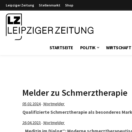
Leipziger Zeitung
Stellenmarkt
Shop
Leipziger Zeitung
STARTSEITE
POLITIK
WIRTSCHAFT
Melder zu Schmerztherapie
05.02.2024
Wortmelder
·
Qualifizierte Schmerztherapie als besonderes Mar
26.04.2023
Wortmelder
·
„Medizin im Dialog“: Moderne schmerztherapeutis