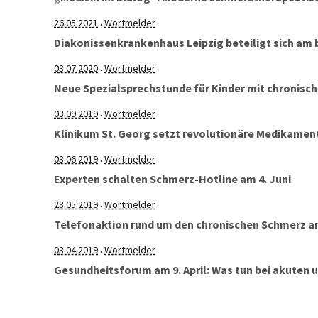
26.05.2021
Wortmelder
·
Diakonissenkrankenhaus Leipzig beteiligt sich am
03.07.2020
Wortmelder
·
Neue Spezialsprechstunde für Kinder mit chronis
03.09.2019
Wortmelder
·
Klinikum St. Georg setzt revolutionäre Medikamen
03.06.2019
Wortmelder
·
Experten schalten Schmerz-Hotline am 4. Juni
28.05.2019
Wortmelder
·
Telefonaktion rund um den chronischen Schmerz am
03.04.2019
Wortmelder
·
Gesundheitsforum am 9. April: Was tun bei akuten