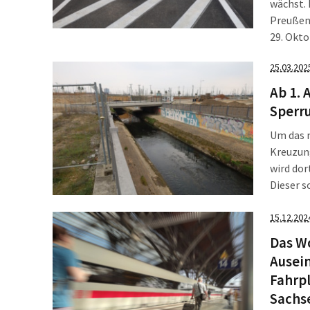
wächst. 
Preußen
29. Okto
Verkehrs
25.03.202
mit. Im 
Ab 1. 
Sperru
Um das n
Kreuzung
wird dor
Dieser s
nach Nor
Stadtent
15.12.202
Das W
Ausei
Fahrp
Sachs