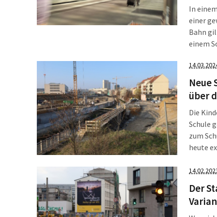
In einem
einer g
Bahn gil
einem So
Minderh
14.03.202
am Woch
Neue 
über d
Die Kin
Schule 
zum Schu
heute ex
der zwei
verzöger
14.02.202
Der St
Varian