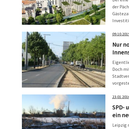
der Päch
Gästezah
Investit
kündigt 
dreimon
09.10.201
geplant
Nur no
Innens
Eigentli
Doch mit
Stadtver
vorgeste
Extra-Pa
bei der 
23.01.201
„Maßnahmen der Kat
SPD- 
ist in e
ein ne
Leipzig 