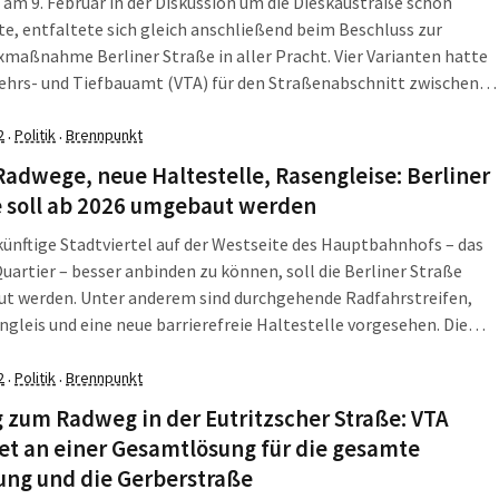
 am 9. Februar in der Diskussion um die Dieskaustraße schon
e, entfaltete sich gleich anschließend beim Beschluss zur
aßnahme Berliner Straße in aller Pracht. Vier Varianten hatte
ehrs- und Tiefbauamt (VTA) für den Straßenabschnitt zwischen
-Liebknecht-Platz und Eisenbahnüberführung entwickelt und
 4 als Vorzugsvariante vorgeschlagen. Aber bei „Reduzierung der
2
Politik
Brennpunkt
·
·
ren“ sehen Leipzigs […]
adwege, neue Haltestelle, Rasengleise: Berliner
e soll ab 2026 umgebaut werden
ünftige Stadtviertel auf der Westseite des Hauptbahnhofs – das
uartier – besser anbinden zu können, soll die Berliner Straße
t werden. Unter anderem sind durchgehende Radfahrstreifen,
ngleis und eine neue barrierefreie Haltestelle vorgesehen. Die
hende Vorzugsvariante der Planung ist jetzt durch die
tze bestätigt worden. Der Stadtrat muss darüber noch
2
Politik
Brennpunkt
·
·
eßend […]
 zum Radweg in der Eutritzscher Straße: VTA
et an einer Gesamtlösung für die gesamte
ung und die Gerberstraße