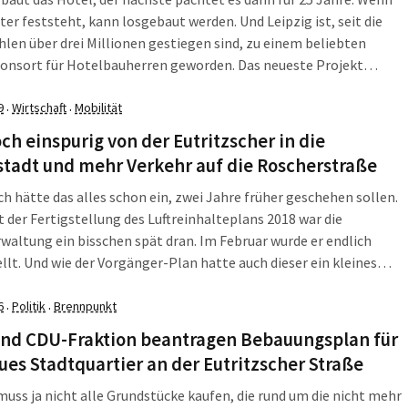
ter feststeht, kann losgebaut werden. Und Leipzig ist, seit die
len über drei Millionen gestiegen sind, zu einem beliebten
ionsort für Hotelbauherren geworden. Das neueste Projekt
jetzt die FAY Projects GmbH aus Mannheim an. Nach
atiger Vermarktungszeit habe man einen Pächter für den
9
Wirtschaft
Mobilität
·
·
en Hotelneubau in Leipzig gefunden.
ch einspurig von der Eutritzscher in die
tadt und mehr Verkehr auf die Roscherstraße
ch hätte das alles schon ein, zwei Jahre früher geschehen sollen.
 der Fertigstellung des Luftreinhalteplans 2018 war die
waltung ein bisschen spät dran. Im Februar wurde er endlich
llt. Und wie der Vorgänger-Plan hatte auch dieser ein kleines
ket. Das Extrapaket im LRP 2009 war die Umweltzone, die gerade
Feinstaubbelastung Wirkung zeigte. Diesmal hieß das Extra-Paket
6
Politik
Brennpunkt
·
·
egorie A“. Da geht es um die Stickoxidbelastung. Die
und CDU-Fraktion beantragen Bebauungsplan für
inigen Straßen noch immer zu hoch.
ues Stadtquartier an der Eutritzscher Straße
muss ja nicht alle Grundstücke kaufen, die rund um die nicht mehr