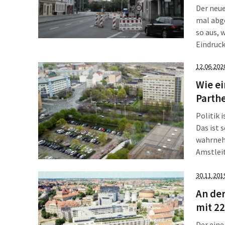
Der neue
mal abge
so aus, 
Eindruc
Raum bea
12.06.202
funktio
Wie e
Parthe
Politik 
Das ist 
wahrnehm
Amstleit
Projekte
vor fas
30.11.201
Daldrup
An der
statt.
mit 2
Der eine