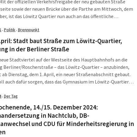
Mit der offiziellen Verkehrsfreigabe der neu gebauten Straße
seite sowie der neuen Brücke über die Parthe am Mittwoch, dem
ber, ist das Löwitz Quartier nun auch an das öffentliche
netz angebunden, teilt das Mobilitäts- und Tiefbauamt (MTA)
5
Politik
Brennpunkt
·
·
Löwitz Quartier entsteht aktuell auf elf […]
April: Stadt baut Straße zum Löwitz-Quartier,
ng in der Berliner Straße
eue Stadtviertel auf der Westseite des Hauptbahnhofs an die
 Berliner/Roscherstraße – das Löwitz-Quartier – anzubinden,
t ab Dienstag, dem 1. April, ein neuer Straßenabschnitt gebaut.
oll auch dafür sorgen, dass das Gymnasium im Löwitz-Quartier
den ans Straßennetz angeschlossen wird, teilt das Dezernat
wicklung und Bau mit. Er wird künftig […]
4
Der Tag
·
ochenende, 14./15. Dezember 2024:
nandersetzung in Nachtclub, DB-
lanwechsel und CDU für Minderheitsregierung in
en