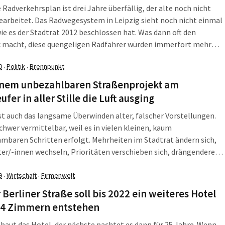
 Radverkehrsplan ist drei Jahre überfällig, der alte noch nicht
arbeitet. Das Radwegesystem in Leipzig sieht noch nicht einmal
wie es der Stadtrat 2012 beschlossen hat. Was dann oft den
k macht, diese quengeligen Radfahrer würden immerfort mehr
nspruchen, obwohl es aktuell nur um die Herstellung eines
0
Politik
Brennpunkt
·
·
nalen Hauptnetzes geht, […]
inem unbezahlbaren Straßenprojekt am
ufer in aller Stille die Luft ausging
ist auch das langsame Überwinden alter, falscher Vorstellungen.
schwer vermittelbar, weil es in vielen kleinen, kaum
baren Schritten erfolgt. Mehrheiten im Stadtrat ändern sich,
er/-innen wechseln, Prioritäten verschieben sich, drängendere
 verschlingen das Geld. So ein Prozess findet seit Jahren bei dem
t 25 Jahren vom damaligen Baubürgermeister Engelbert Lütke-
9
Wirtschaft
Firmenwelt
·
·
 propagierten Doppelprojekt Mittlerer Ring/Tangentenviereck
 Berliner Straße soll bis 2022 ein weiteres Hotel
24 Zimmern entstehen
 baut das Hotel, der nächste pachtet es dann für 25 Jahre. Wenn