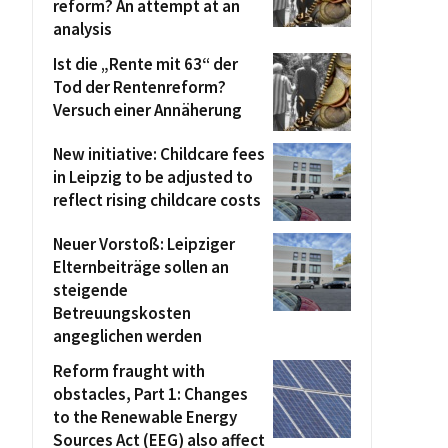
reform? An attempt at an
analysis
Ist die „Rente mit 63“ der
Tod der Rentenreform?
Versuch einer Annäherung
New initiative: Childcare fees
in Leipzig to be adjusted to
reflect rising childcare costs
Neuer Vorstoß: Leipziger
Elternbeiträge sollen an
steigende
Betreuungskosten
angeglichen werden
Reform fraught with
obstacles, Part 1: Changes
to the Renewable Energy
Sources Act (EEG) also affect