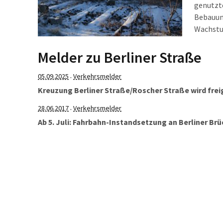
genutzte
Bebauung
Wachstum
Fraktion
Eutritzs
Melder zu Berliner Straße
05.09.2025
Verkehrsmelder
·
Kreuzung Berliner Straße/Roscher Straße wird fre
28.06.2017
Verkehrsmelder
·
Ab 5. Juli: Fahrbahn-Instandsetzung an Berliner Br