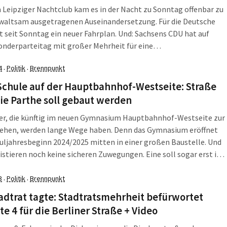
 Leipziger Nachtclub kam es in der Nacht zu Sonntag offenbar zu
ewaltsam ausgetragenen Auseinandersetzung. Für die Deutsche
t seit Sonntag ein neuer Fahrplan. Und: Sachsens CDU hat auf
nderparteitag mit großer Mehrheit für eine
eitsregierung mit der SPD gestimmt. Die LZ fasst zusammen, was
4
Politik
Brennpunkt
·
·
enende, dem 14./15. Dezember 2024, […]
Schule auf der Hauptbahnhof-Westseite: Straße
ie Parthe soll gebaut werden
der, die künftig im neuen Gymnasium Hauptbahnhof-Westseite zur
gehen, werden lange Wege haben. Denn das Gymnasium eröffnet
ljahresbeginn 2024/2025 mitten in einer großen Baustelle. Und
istieren noch keine sicheren Zuwegungen. Eine soll sogar erst in
ten Jahreshälfte gebaut werden. Es könnte sich aber auch noch
n, wenn die neue Brücke […]
3
Politik
Brennpunkt
·
·
adtrat tagte: Stadtratsmehrheit befürwortet
te 4 für die Berliner Straße + Video