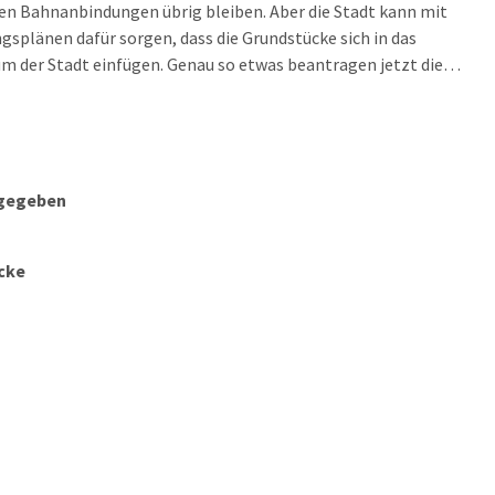
n Bahnanbindungen übrig bleiben. Aber die Stadt kann mit
splänen dafür sorgen, dass die Grundstücke sich in das
 der Stadt einfügen. Genau so etwas beantragen jetzt die
en von CDU und SPD für das große Gelände zwischen Berliner,
cher und Delitzscher Straße.
igegeben
ücke