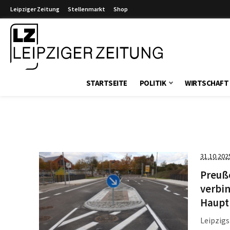
Leipziger Zeitung
Stellenmarkt
Shop
Leipziger Zeitung
STARTSEITE
POLITIK
WIRTSCHAFT
31.10.202
Preuße
verbin
Haupt
Leipzig