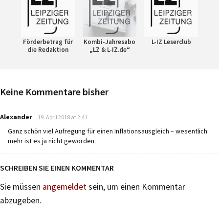
Förderbetrag für
Kombi-Jahresabo
L-IZ Leserclub
die Redaktion
„LZ & L-IZ.de“
Keine Kommentare bisher
says:
Alexander
19. April 2018 at 2:41
Ganz schön viel Aufregung für einen Inflationsausgleich – wesentlich
mehr ist es ja nicht geworden.
SCHREIBEN SIE EINEN KOMMENTAR
Sie müssen
angemeldet
sein, um einen Kommentar
abzugeben.