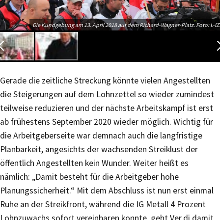
Die Kundgebung am 13. April 2018 auf dem Richard-Wagner-Platz. Foto: L-IZ
Gerade die zeitliche Streckung könnte vielen Angestellten
die Steigerungen auf dem Lohnzettel so wieder zumindest
teilweise reduzieren und der nächste Arbeitskampf ist erst
ab frühestens September 2020 wieder möglich. Wichtig für
die Arbeitgeberseite war demnach auch die langfristige
Planbarkeit, angesichts der wachsenden Streiklust der
öffentlich Angestellten kein Wunder. Weiter heißt es
nämlich: „Damit besteht für die Arbeitgeber hohe
Planungssicherheit.“ Mit dem Abschluss ist nun erst einmal
Ruhe an der Streikfront, während die IG Metall 4 Prozent
Lohnzuwachs sofort vereinbaren konnte, geht Ver.di damit