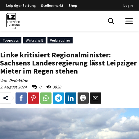
Leipziger Zeitung
Stellenmarkt
Shop
Login
Leipziger Zeitung
Topposts
Wirtschaft
Verbraucher
Linke kritisiert Regionalminister:
Sachsens Landesregierung lässt Leipziger
Mieter im Regen stehen
Von
Redaktion
2. August 2024
0
3828