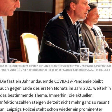
ipzigs Polizeipräsident Torsten Schultze ist mittlerweile schwer unter Druck. Hier mit OB
rkhard Jung (l.) und Heiko Rosenthal (r.) in einer PK am 8. September 2020. Foto: L-IZ.de
Die fast ein Jahr andauernde COVID-19-Pandemie bleibt
auch gegen Ende des ersten Monats im Jahr 2021 weiterhin
das bestimmende Thema. Immerhin: Die aktuellen
Infektionszahlen steigen derzeit nicht mehr ganz so rasant
an. Leipzigs Polizei steht schon wieder ein prominenter