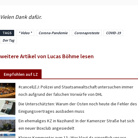
Vielen Dank dafür.
TAGS
* Video *
Corona-Pandemie
Coronaproteste
COVID-19
Der Tag
weitere Artikel von Lucas Böhme lesen
Empfohlen auf LZ
#cancelLEJ: Polizei und Staatsanwaltschaft untersuchen immer
noch aufgrund der falschen Vorwürfe von DHL
Die Unterschätzten: Warum der Osten noch heute die Fehler des
Einigungsvertrages ausbaden muss
Ein ehemaliges KZ in Nazihand: In der Kamenzer Straße hat sich
ein neuer Boxclub angesiedelt
Kleiner Kommentar zum 13.: Wer klaut da eigentlich unsere