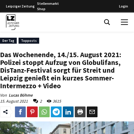
Stellenmarkt
Leipziger Zeitung
Login
Shop
Leipziger Zeitung
Der Tag
Topposts
Das Wochenende, 14./15. August 2021:
Polizei stoppt Aufzug von Globulifans,
DisTanz-Festival sorgt für Streit und
Leipzig genießt ein kurzes Sommer-
Intermezzo + Video
Von
Lucas Böhme
15. August 2021
2
3615