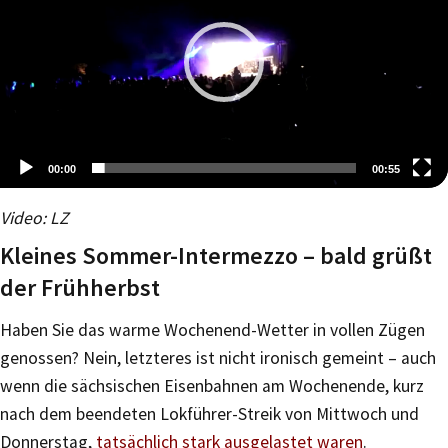
00:00
00:55
Video-
Video: LZ
Player
Kleines Sommer-Intermezzo – bald grüßt
der Frühherbst
Haben Sie das warme Wochenend-Wetter in vollen Zügen
genossen? Nein, letzteres ist nicht ironisch gemeint – auch
wenn die sächsischen Eisenbahnen am Wochenende, kurz
nach dem beendeten Lokführer-Streik von Mittwoch und
Donnerstag,
tatsächlich stark ausgelastet waren
.