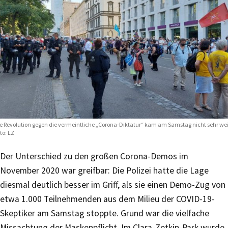
e Revolution gegen die vermeintliche „Corona-Diktatur“ kam am Samstag nicht sehr wei
to: LZ
Der Unterschied zu den großen Corona-Demos im
November 2020 war greifbar: Die Polizei hatte die Lage
diesmal deutlich besser im Griff, als sie einen Demo-Zug von
etwa 1.000 Teilnehmenden aus dem Milieu der COVID-19-
Skeptiker am Samstag stoppte. Grund war die vielfache
Missachtung der Maskenpflicht. Im Clara-Zetkin-Park wurde