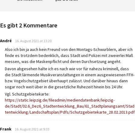
Es gibt 2 Kommentare
says:
André
16. August 2021 at 13:20
Also ich bin ja auch kein Freund von den Montags-Schwurblern, aber ich
finde es trotzdem bedenklich, dass Stadt und Polizei mit zweierlei Maß
messen, was die Maskenpflicht und deren Durchsetzung angeht.
Davon abgesehen halte ich es nach wie vor für nahezu kriminell, dass
die Stadt lärmende Musikveranstaltungen in einem ausgewiesenen FFH-
bzw. Vogelschutzgebiet überhaupt zulässt. Und darüber hinaus dann
sogar noch weit über in die gesetzliche Ruhezeit hinein bis 24 Uhr.
Vgl. Schutzgebietekarte:
https://static.leipzig.de/fileadmin/mediendatenbank/leipzig-
de/Stadt/02.6_Dez6_Stadtentwicklung_Bau/61_Stadtplanungsamt/Stad
tentwicklung/Landschaftsplan/Pdfs/Schutzgebietekarte_28.02.2013.pdf
says:
Frank
16. August 2021 at 9:33