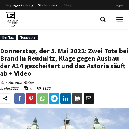
Leipziger Zeitung
Stellenmarkt
Shop
Login
Leipziger Zeitung
Der Tag
Topposts
Donnerstag, der 5. Mai 2022: Zwei Tote bei
Brand in Reudnitz, Klage gegen Ausbau
der A14 gescheitert und das Astoria säuft
ab + Video
Von
Antonia Weber
5. Mai 2022
0
1120