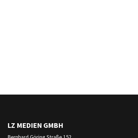
LZ MEDIEN GMBH
Bernhard Göring Straße 152