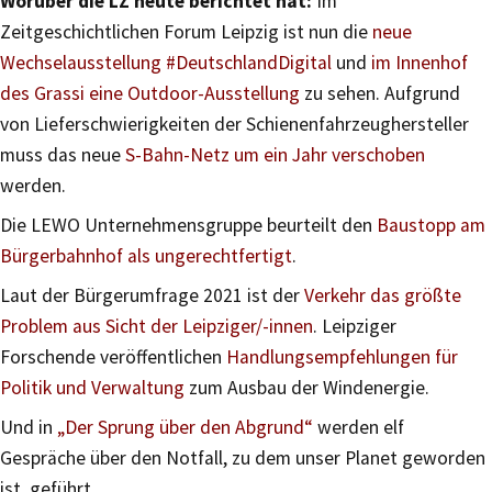
Worüber die LZ heute berichtet hat:
Im
Zeitgeschichtlichen Forum Leipzig ist nun die
neue
Wechselausstellung #DeutschlandDigital
und
im Innenhof
des Grassi eine Outdoor-Ausstellung
zu sehen. Aufgrund
von Lieferschwierigkeiten der Schienenfahrzeughersteller
muss das neue
S-Bahn-Netz um ein Jahr verschoben
werden.
Die LEWO Unternehmensgruppe beurteilt den
Baustopp am
Bürgerbahnhof als ungerechtfertigt
.
Laut der Bürgerumfrage 2021 ist der
Verkehr das größte
Problem aus Sicht der Leipziger/-innen
. Leipziger
Forschende veröffentlichen
Handlungsempfehlungen für
Politik und Verwaltung
zum Ausbau der Windenergie.
Und in
„Der Sprung über den Abgrund“
werden elf
Gespräche über den Notfall, zu dem unser Planet geworden
ist, geführt.