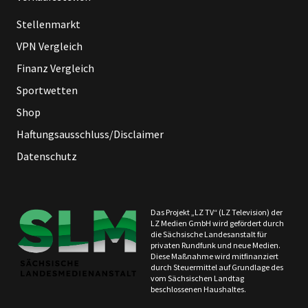
Stellenmarkt
VPN Vergleich
Finanz Vergleich
Sportwetten
Shop
Haftungsausschluss/Disclaimer
Datenschutz
Das Projekt „LZ TV“ (LZ Television) der
LZ Medien GmbH wird gefördert durch
die Sächsische Landesanstalt für
privaten Rundfunk und neue Medien.
Diese Maßnahme wird mitfinanziert
durch Steuermittel auf Grundlage des
vom Sächsischen Landtag
beschlossenen Haushaltes.