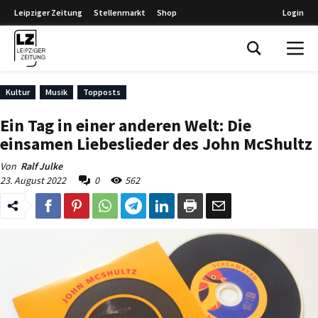
Leipziger Zeitung
Stellenmarkt
Shop
Login
Leipziger Zeitung
Kultur
Musik
Topposts
Ein Tag in einer anderen Welt: Die
einsamen Liebeslieder des John McShultz
Von
Ralf Julke
23. August 2022
0
562