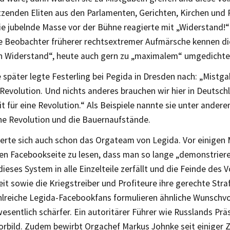
tzenden Eliten aus den Parlamenten, Gerichten, Kirchen und
ie jubelnde Masse vor der Bühne reagierte mit „Widerstand!“
 Beobachter früherer rechtsextremer Aufmärsche kennen die
n Widerstand“, heute auch gern zu „maximalem“ umgedichte
später legte Festerling bei Pegida in Dresden nach: „Mistga
Revolution. Und nichts anderes brauchen wir hier in Deutschl
t für eine Revolution.“ Als Beispiele nannte sie unter andere
he Revolution und die Bauernaufstände.
ßerte sich auch schon das Orgateam von Legida. Vor einigen
ellen Facebookseite zu lesen, dass man so lange „demonstrie
 dieses System in alle Einzelteile zerfällt und die Feinde des 
eit sowie die Kriegstreiber und Profiteure ihre gerechte St
hlreiche Legida-Facebookfans formulieren ähnliche Wunschvo
wesentlich schärfer. Ein autoritärer Führer wie Russlands Präs
Vorbild. Zudem bewirbt Orgachef Markus Johnke seit einiger Ze