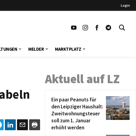
Login
LTUNGEN
MELDER
MARKTPLATZ
Aktuell auf LZ
gabeln
Ein paar Peanuts für
den Leipziger Haushalt:
Zweitwohnungsteuer
soll zum 1. Januar
erhöht werden