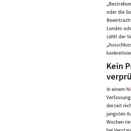
„Bestrebun
oder die Si
Beeinträch
Landes ode
zählt der 
„Ausschluss
konkretisi
Kein P
verpr
In einem
Ni
Verfassung
derzeit ni
jüngsten Au
Wochen rief
bei Verstan