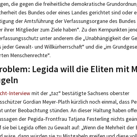
gen, die gegen die freiheitliche demokratische Grundordnu
cherheit des Bundes oder eines Landes gerichtet sind oder e
tigung der Amtsführung der Verfassungsorgane des Bundes 
r ihrer Mitglieder zum Ziele haben“. Zu den Kernpunkten je
Verfassungsschutz unter anderem die „Unabhängigkeit der Ge
 jeder Gewalt- und Willkürherrschaft“ und die „im Grundges
erten Menschenrechte“.
roblem: Legida will die Eliten mit 
ügeln
cht-Interview
mit der „taz“ bestätigte Sachsens oberster
sschützer Gordian Meyer-Plath kürzlich noch einmal, dass P
cht unter Beobachtung stünden. An dieser Haltung haben offe
ssagen der Pegida-Frontfrau Tatjana Festerling nichts geänd
 sie bei Legida offen zu Gewalt auf: „Wenn die Mehrheit der 
d wäre, dann würden sie zu Mistgabeln greifen und diese vo