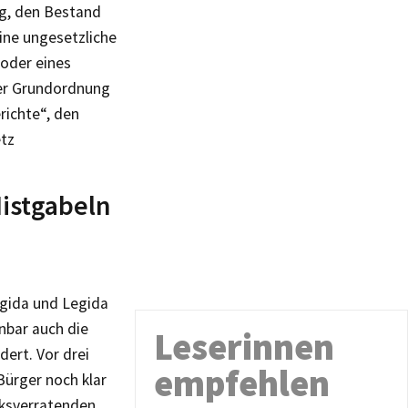
ng, den Bestand
ine ungesetzliche
oder eines
ner Grundordnung
richte“, den
etz
Mistgabeln
egida und Legida
nbar auch die
Leserinnen
ert. Vor drei
empfehlen
Bürger noch klar
lksverratenden,