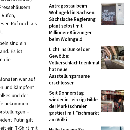
Antragsstau beim
 Pressehäusern
Wohngeld in Sachsen:
-Rufen,
Sächsische Regierung
sen Ruf noch als
plant selbst mit
t.
Millionen-Kürzungen
beim Wohngeld
beln sind ein
Licht ins Dunkel der
and. Es ist
Gewölbe:
m die
Völkerschlachtdenkmal
hat neue
Ausstellungsräume
 Monaten war auf
erschlossen
ren und kämpfen“
Seit Donnerstag
Volkes und der
wieder in Leipzig: Gilde
rafe bekommen
der Marktschreier
rstellungen –
gastiert mit Fischmarkt
am Völki
ident Putin gilt
it ein T-Shirt mit
Hallo Leipzig: So