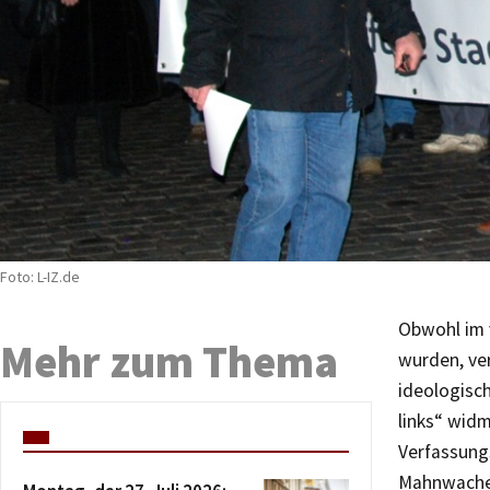
Foto: L-IZ.de
Obwohl im 
Mehr zum Thema
wurden, ve
ideologisch
links“ wid
Verfassungs
Mahnwache 