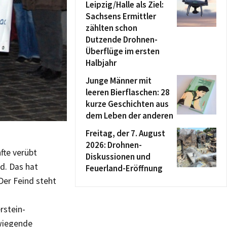
Leipzig/Halle als Ziel:
Sachsens Ermittler
zählten schon
Dutzende Drohnen-
Überflüge im ersten
Halbjahr
Junge Männer mit
leeren Bierflaschen: 28
kurze Geschichten aus
dem Leben der anderen
Freitag, der 7. August
2026: Drohnen-
fte verübt
Diskussionen und
d. Das hat
Feuerland-Eröffnung
„Der Feind steht
rstein-
wiegende