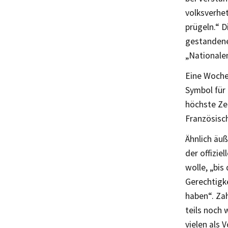
volksverhe
prügeln.“ D
gestandene
„Nationale
Eine Woche 
Symbol für 
höchste Zei
Französisc
Ähnlich äu
der offizi
wolle, „bis
Gerechtigk
haben“. Za
teils noch 
vielen als 