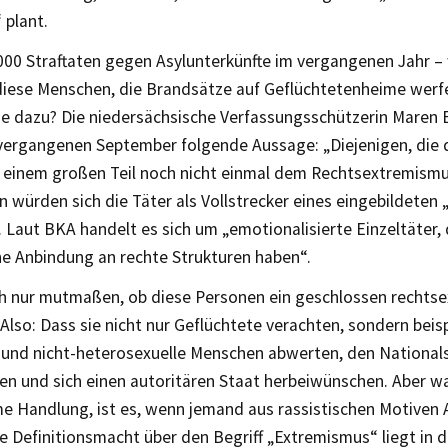
 plant.
000 Straftaten gegen Asylunterkünfte im vergangenen Jahr –
 diese Menschen, die Brandsätze auf Geflüchtetenheime wer
sie dazu? Die niedersächsische Verfassungsschützerin Maren
 vergangenen September folgende Aussage: „Diejenigen, die 
 einem großen Teil noch nicht einmal dem Rechtsextremismu
 würden sich die Täter als Vollstrecker eines eingebildeten 
 Laut BKA handelt es sich um „emotionalisierte Einzeltäter, d
he Anbindung an rechte Strukturen haben“.
ich nur mutmaßen, ob diese Personen ein geschlossen rechts
Also: Dass sie nicht nur Geflüchtete verachten, sondern beis
 und nicht-heterosexuelle Menschen abwerten, den National
en und sich einen autoritären Staat herbeiwünschen. Aber w
me Handlung, ist es, wenn jemand aus rassistischen Motiven 
ie Definitionsmacht über den Begriff „Extremismus“ liegt in 