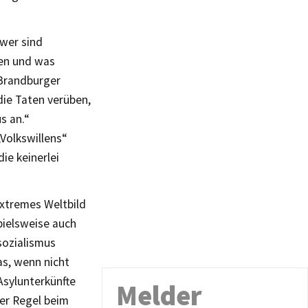
 wer sind
fen und was
 Brandburger
die Taten verüben,
s an.“
„Volkswillens“
ie keinerlei
extremes Weltbild
pielsweise auch
sozialismus
as, wenn nicht
Asylunterkünfte
Melder
der Regel beim