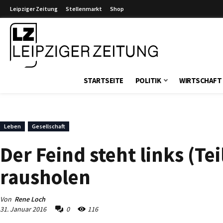
Leipziger Zeitung
Stellenmarkt
Shop
Leipziger Zeitung
STARTSEITE
POLITIK
WIRTSCHAFT
Leben
Gesellschaft
Der Feind steht links (Tei
rausholen
Von
Rene Loch
31. Januar 2016
0
116