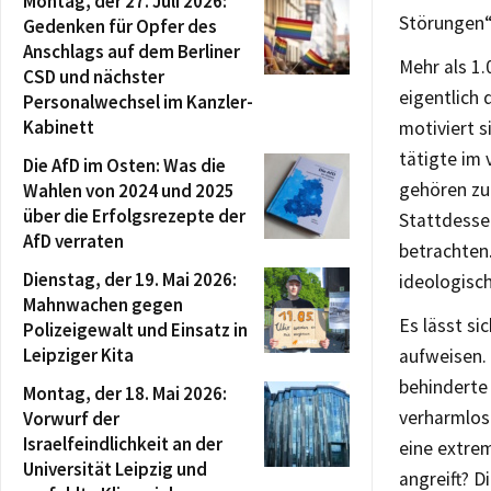
Montag, der 27. Juli 2026:
Störungen“
Gedenken für Opfer des
Anschlags auf dem Berliner
Mehr als 1.
CSD und nächster
eigentlich
Personalwechsel im Kanzler-
Kabinett
motiviert 
tätigte im
Die AfD im Osten: Was die
gehören zu
Wahlen von 2024 und 2025
über die Erfolgsrezepte der
Stattdessen
AfD verraten
betrachten.
Dienstag, der 19. Mai 2026:
ideologisc
Mahnwachen gegen
Es lässt s
Polizeigewalt und Einsatz in
Leipziger Kita
aufweisen. 
behinderte
Montag, der 18. Mai 2026:
verharmlos
Vorwurf der
Israelfeindlichkeit an der
eine extre
Universität Leipzig und
angreift? D