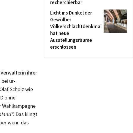
recherchierbar
Licht ins Dunkel der
Gewölbe:
Völkerschlachtdenkmal
hat neue
Ausstellungsräume
erschlossen
Verwalterin ihrer
 bei ur-
Olaf Scholz wie
PD ohne
der Wahlkampagne
hland“
. Das klingt
Aber wenn das