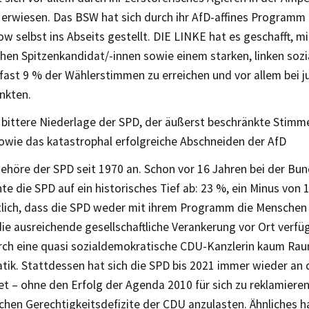
 erwiesen. Das BSW hat sich durch ihr AfD-affines Programm
selbst ins Abseits gestellt. DIE LINKE hat es geschafft, mit
en Spitzenkandidat/-innen sowie einem starken, linken sozi
ast 9 % der Wählerstimmen zu erreichen und vor allem bei j
nkten.
e bittere Niederlage der SPD, der äußerst beschränkte Stimm
wie das katastrophal erfolgreiche Abschneiden der AfD
gehöre der SPD seit 1970 an. Schon vor 16 Jahren bei der B
te die SPD auf ein historisches Tief ab: 23 %, ein Minus von
lich, dass die SPD weder mit ihrem Programm die Menschen 
die ausreichende gesellschaftliche Verankerung vor Ort verf
urch eine quasi sozialdemokratische CDU-Kanzlerin kaum Raum
ik. Stattdessen hat sich die SPD bis 2021 immer wieder an
t – ohne den Erfolg der Agenda 2010 für sich zu reklamieren
ichen Gerechtigkeitsdefizite der CDU anzulasten. Ähnliches hat