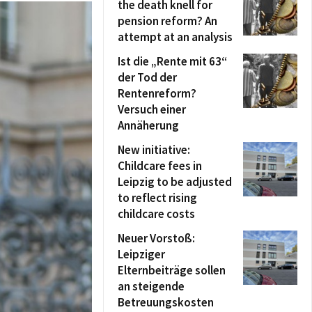
the death knell for
pension reform? An
attempt at an analysis
Ist die „Rente mit 63“
der Tod der
Rentenreform?
Versuch einer
Annäherung
New initiative:
Childcare fees in
Leipzig to be adjusted
to reflect rising
childcare costs
Neuer Vorstoß:
Leipziger
Elternbeiträge sollen
an steigende
Betreuungskosten