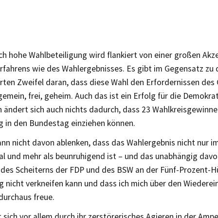
ich hohe Wahlbeteiligung wird flankiert von einer großen Ak
rfahrens wie des Wahlergebnisses. Es gibt im Gegensatz zu 
ten Zweifel daran, dass diese Wahl den Erfordernissen des
gemein, frei, geheim. Auch das ist ein Erfolg für die Demokra
 ändert sich auch nichts dadurch, dass 23 Wahlkreisgewinner
 in den Bundestag einziehen können.
ann nicht davon ablenken, dass das Wahlergebnis nicht nur im
al und mehr als beunruhigend ist – und das unabhängig davon
 des Scheiterns der FDP und des BSW an der Fünf-Prozent-H
 nicht verkneifen kann und dass ich mich über den Wiederein
durchaus freue.
 sich vor allem durch ihr zerstörerisches Agieren in der Ampe