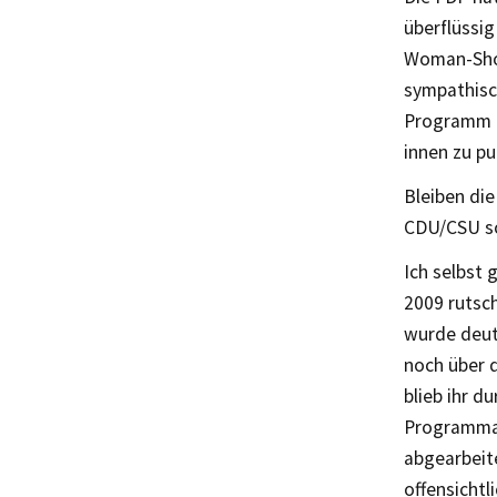
überflüssig
Woman-Show 
sympathisch
Programm f
innen zu pu
Bleiben di
CDU/CSU so
Ich selbst 
2009 rutsch
wurde deut
noch über 
blieb ihr d
Programmat
abgearbeite
offensichtl