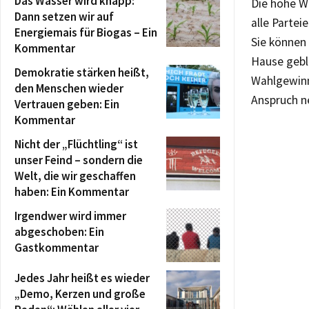
Das Wasser wird knapp:
Die hohe Wa
Dann setzen wir auf
alle Partei
Energiemais für Biogas – Ein
Sie können
Kommentar
Hause gebl
Demokratie stärken heißt,
Wahlgewinn
den Menschen wieder
Anspruch 
Vertrauen geben: Ein
Kommentar
Nicht der „Flüchtling“ ist
unser Feind – sondern die
Welt, die wir geschaffen
haben: Ein Kommentar
Irgendwer wird immer
abgeschoben: Ein
Gastkommentar
Jedes Jahr heißt es wieder
„Demo, Kerzen und große