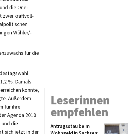
 und die One-
 zwei kraftvoll-
alpolitischen
ungen Wähler/-
enzuwachs für die
undestagswahl
 11,2 %. Damals
erreichen konnte,
Leserinnen
ügte. Außerdem
 für ihre
empfehlen
 der Agenda 2010
 und die
Antragsstau beim
 sich jetzt in der
Wohngeld in Sachsen: