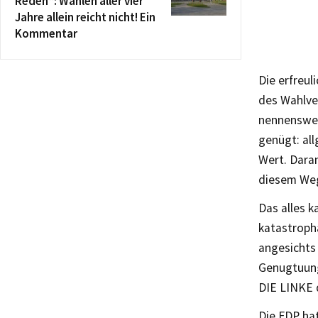
Reden“: Wählen aller vier
Jahre allein reicht nicht! Ein
Kommentar
Die erfreul
des Wahlve
nennenswer
genügt: all
Wert. Daran
diesem Weg
Das alles k
katastroph
angesichts
Genugtuung
DIE LINKE 
Die FDP hat