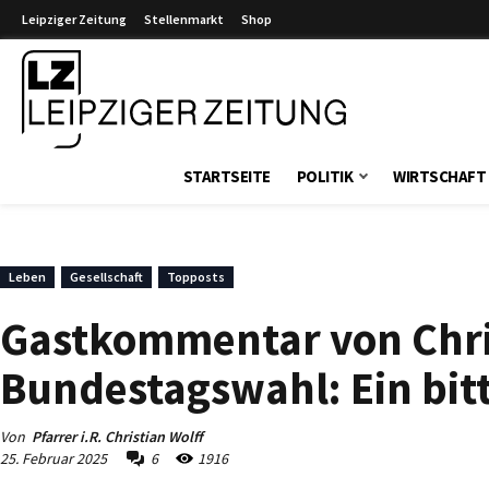
Leipziger Zeitung
Stellenmarkt
Shop
Leipziger Zeitung
STARTSEITE
POLITIK
WIRTSCHAFT
Leben
Gesellschaft
Topposts
Gastkommentar von Chris
Bundestagswahl: Ein bitt
Von
Pfarrer i.R. Christian Wolff
25. Februar 2025
6
1916