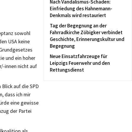
Nach Vandalismus-Schaden:
Einfriedung des Hahnemann-
Denkmals wird restauriert
Tag der Begegnung an der
Fahrradkirche Zöbigker verbindet
zeptanz sowohl
Geschichte, Erinnerungskultur und
den USA keine
Begegnung
 Grundgesetzes
Neue Einsatzfahrzeuge für
tie und ein hoher
Leipzigs Feuerwehr und den
/-innen nicht auf
Rettungsdienst
 Blick auf die SPD
, dass ich mir
ürde eine gewisse
zug der Partei
lkoalition als