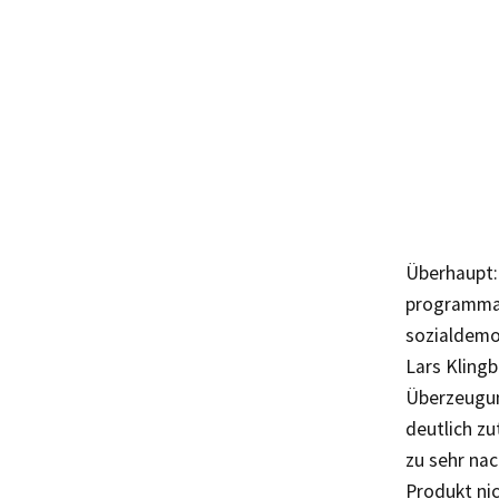
Überhaupt:
programmati
sozialdemo
Lars Klingb
Überzeugun
deutlich zu
zu sehr na
Produkt ni