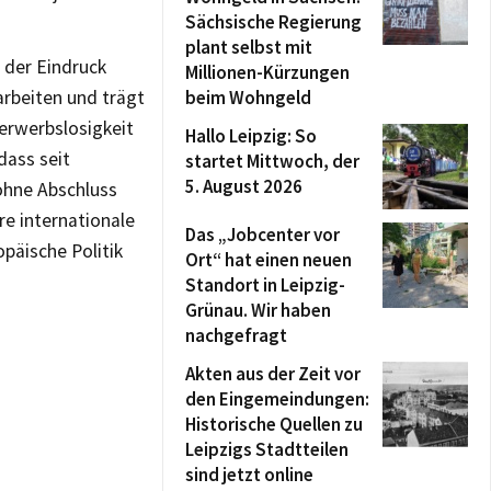
Sächsische Regierung
plant selbst mit
 der Eindruck
Millionen-Kürzungen
arbeiten und trägt
beim Wohngeld
terwerbslosigkeit
Hallo Leipzig: So
dass seit
startet Mittwoch, der
5. August 2026
ohne Abschluss
re internationale
Das „Jobcenter vor
päische Politik
Ort“ hat einen neuen
Standort in Leipzig-
Grünau. Wir haben
nachgefragt
Akten aus der Zeit vor
den Eingemeindungen:
Historische Quellen zu
Leipzigs Stadtteilen
sind jetzt online