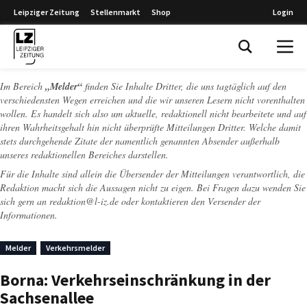
Leipziger Zeitung
Stellenmarkt
Shop
Login
Leipziger Zeitung
Im Bereich
„Melder“
finden Sie Inhalte Dritter, die uns tagtäglich auf den
verschiedensten Wegen erreichen und die wir unseren Lesern nicht vorenthalten
wollen. Es handelt sich also um aktuelle, redaktionell nicht bearbeitete und auf
ihren Wahrheitsgehalt hin nicht überprüfte Mitteilungen Dritter. Welche damit
stets durchgehende Zitate der namentlich genannten Absender außerhalb
unseres redaktionellen Bereiches darstellen.
Für die Inhalte sind allein die Übersender der Mitteilungen verantwortlich, die
Redaktion macht sich die Aussagen nicht zu eigen. Bei Fragen dazu wenden Sie
sich gern an
redaktion@l-iz.de
oder kontaktieren den Versender der
Informationen.
Melder
Verkehrsmelder
Borna: Verkehrseinschränkung in der
Sachsenallee