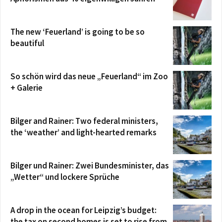
The new ‘Feuerland’ is going to be so
beautiful
So schön wird das neue „Feuerland“ im Zoo
+ Galerie
Bilger and Rainer: Two federal ministers,
the ‘weather’ and light-hearted remarks
Bilger und Rainer: Zwei Bundesminister, das
„Wetter“ und lockere Sprüche
A drop in the ocean for Leipzig’s budget:
the tax on second homes is set to rise from