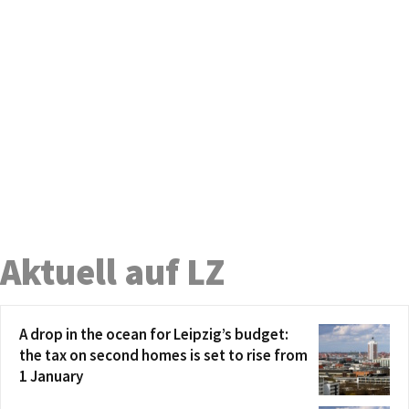
Aktuell auf LZ
A drop in the ocean for Leipzig’s budget:
the tax on second homes is set to rise from
1 January