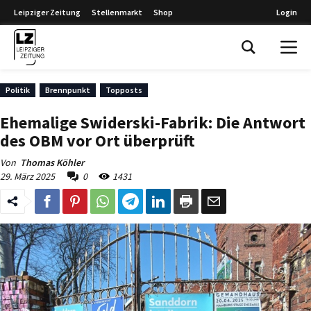
Leipziger Zeitung
Stellenmarkt
Shop
Login
Leipziger Zeitung
Politik
Brennpunkt
Topposts
Ehemalige Swiderski-Fabrik: Die Antwort
des OBM vor Ort überprüft
Von
Thomas Köhler
29. März 2025
0
1431