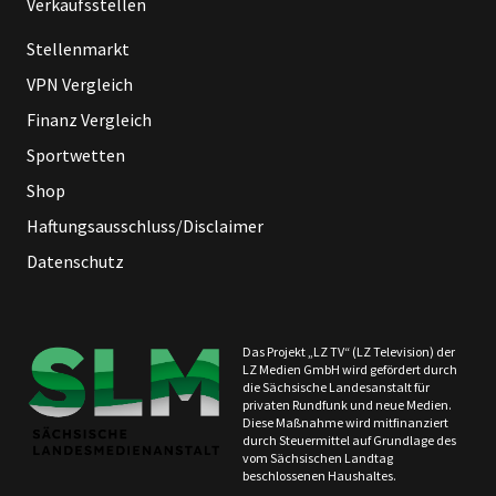
Verkaufsstellen
Stellenmarkt
VPN Vergleich
Finanz Vergleich
Sportwetten
Shop
Haftungsausschluss/Disclaimer
Datenschutz
Das Projekt „LZ TV“ (LZ Television) der
LZ Medien GmbH wird gefördert durch
die Sächsische Landesanstalt für
privaten Rundfunk und neue Medien.
Diese Maßnahme wird mitfinanziert
durch Steuermittel auf Grundlage des
vom Sächsischen Landtag
beschlossenen Haushaltes.