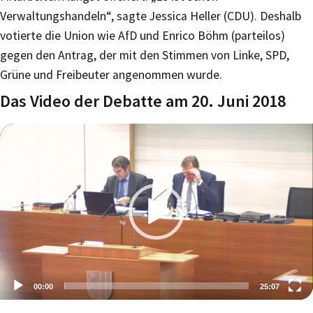
Verwaltungshandeln“, sagte Jessica Heller (CDU). Deshalb
votierte die Union wie AfD und Enrico Böhm (parteilos)
gegen den Antrag, der mit den Stimmen von Linke, SPD,
Grüne und Freibeuter angenommen wurde.
Das Video der Debatte am 20. Juni 2018
00:00
25:07
Video-