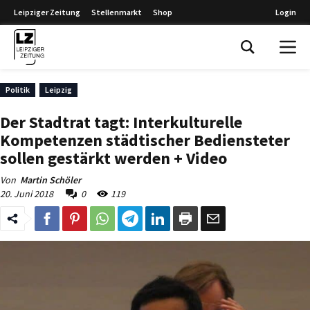
Leipziger Zeitung
Stellenmarkt
Shop
Login
Leipziger Zeitung
Politik
Leipzig
Der Stadtrat tagt: Interkulturelle
Kompetenzen städtischer Bediensteter
sollen gestärkt werden + Video
Von
Martin Schöler
20. Juni 2018
0
119