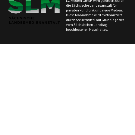
LZ Medien GmbH wird gefördert durch
die Sächsische Landesanstalt für
privaten Rundfunk und neue Medien.
Diese Maßnahme wird mitfinanziert
durch Steuermittel auf Grundlage des
vom Sächsischen Landtag
beschlossenen Haushaltes.