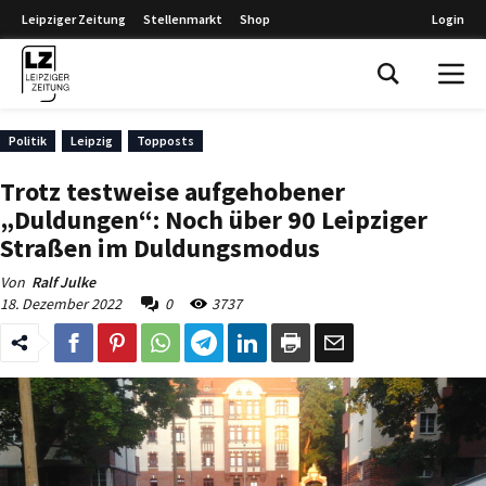
Leipziger Zeitung
Stellenmarkt
Shop
Login
Leipziger Zeitung
Politik
Leipzig
Topposts
Trotz testweise aufgehobener
„Duldungen“: Noch über 90 Leipziger
Straßen im Duldungsmodus
Von
Ralf Julke
18. Dezember 2022
0
3737