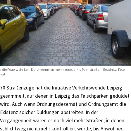
r die Feuerwehr kein Durchkommen mehr: zugeparkte Palmstraße in Reudnitz. Foto:
ivat
70 Straßenzüge hat die Initiative Verkehrswende Leipzig
gesammelt, auf denen in Leipzig das Falschparken geduldet
wird. Auch wenn Ordnungsdezernat und Ordnungsamt die
Existenz solcher Duldungen abstreiten. In der
Vergangenheit waren es noch viel mehr Straßen, in denen
schlichtweg nicht mehr kontrolliert wurde, bis Anwohner,