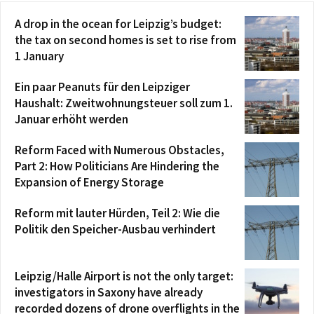
A drop in the ocean for Leipzig’s budget:
the tax on second homes is set to rise from
1 January
Ein paar Peanuts für den Leipziger
Haushalt: Zweitwohnungsteuer soll zum 1.
Januar erhöht werden
Reform Faced with Numerous Obstacles,
Part 2: How Politicians Are Hindering the
Expansion of Energy Storage
Reform mit lauter Hürden, Teil 2: Wie die
Politik den Speicher-Ausbau verhindert
Leipzig/Halle Airport is not the only target:
investigators in Saxony have already
recorded dozens of drone overflights in the