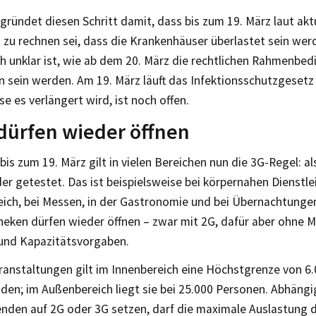
ründet diesen Schritt damit, dass bis zum 19. März laut ak
 zu rechnen sei, dass die Krankenhäuser überlastet sein wer
h unklar ist, wie ab dem 20. März die rechtlichen Rahmenbed
sein werden. Am 19. März läuft das Infektionsschutzgesetz 
e es verlängert wird, ist noch offen.
dürfen wieder öffnen
is zum 19. März gilt in vielen Bereichen nun die 3G-Regel: al
r getestet. Das ist beispielsweise bei körpernahen Dienstle
eich, bei Messen, in der Gastronomie und bei Übernachtungen 
heken dürfen wieder öffnen – zwar mit 2G, dafür aber ohne M
und Kapazitätsvorgaben.
anstaltungen gilt im Innenbereich eine Höchstgrenze von 6.0
den; im Außenbereich liegt sie bei 25.000 Personen. Abhängi
enden auf 2G oder 3G setzen, darf die maximale Auslastung 