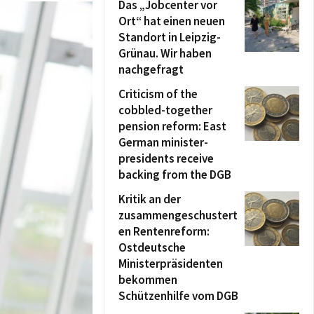
Das „Jobcenter vor
Ort“ hat einen neuen
Standort in Leipzig-
Grünau. Wir haben
nachgefragt
Criticism of the
cobbled-together
pension reform: East
German minister-
presidents receive
backing from the DGB
Kritik an der
zusammengeschustert
en Rentenreform:
Ostdeutsche
Ministerpräsidenten
bekommen
Schützenhilfe vom DGB