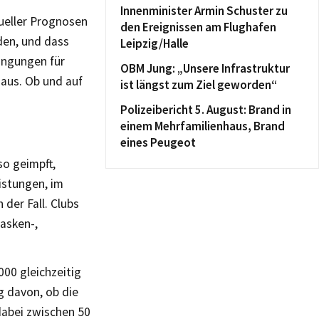
Innenminister Armin Schuster zu
tueller Prognosen
den Ereignissen am Flughafen
den, und dass
Leipzig/Halle
ingungen für
OBM Jung: „Unsere Infrastruktur
aus. Ob und auf
ist längst zum Ziel geworden“
Polizeibericht 5. August: Brand in
einem Mehrfamilienhaus, Brand
eines Peugeot
so geimpft,
istungen, im
der Fall. Clubs
asken-,
00 gleichzeitig
g davon, ob die
dabei zwischen 50