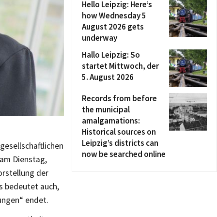
Hello Leipzig: Here’s
how Wednesday 5
August 2026 gets
underway
Hallo Leipzig: So
startet Mittwoch, der
5. August 2026
Records from before
the municipal
amalgamations:
Historical sources on
Leipzig’s districts can
gesellschaftlichen
now be searched online
 am Dienstag,
orstellung der
as bedeutet auch,
ungen“ endet.