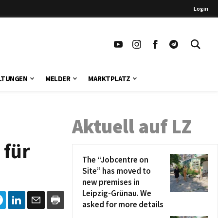
Login
LTUNGEN
MELDER
MARKTPLATZ
Aktuell auf LZ
 für
The “Jobcentre on
Site” has moved to
new premises in
Leipzig-Grünau. We
asked for more details