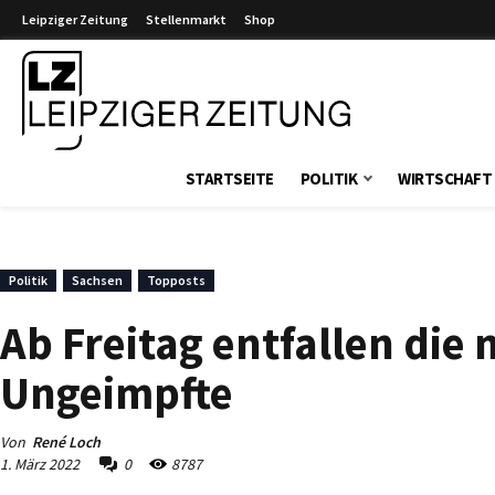
Leipziger Zeitung
Stellenmarkt
Shop
Leipziger Zeitung
STARTSEITE
POLITIK
WIRTSCHAFT
Politik
Sachsen
Topposts
Ab Freitag entfallen die
Ungeimpfte
Von
René Loch
1. März 2022
0
8787