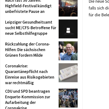
Nach fast 30 Jahren:
Die neue S
Highfield-Festival kündigt
falls sich 
unbefristete Pause an
für die Bel
Leipziger Gesundheitsamt
sucht ME/CFS-Betroffene für
neue Selbsthilfegruppe
Rückzahlung der Corona-
Hilfen: Die sächsischen
Grünen fordern Milde
Coronakrise:
Quarantänepflicht nach
Einreise aus Risikogebieten
war rechtmäßig
CDU und SPD beantragen
Enquete-Kommission zur
Aufarbeitung der
Coronakrise