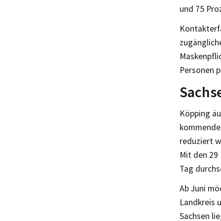
und 75 Pro
Kontakterfa
zugängliche
Maskenpfli
Personen p
Sachse
Köpping äuß
kommenden M
reduziert w
Mit den 29 
Tag durchs
Ab Juni möc
Landkreis u
Sachsen li