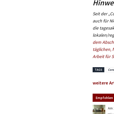
Hinwei
Seit der „C
auch für Ni
die tagesak
lokalen/reg
dem Abschl
täglichen, 
Arbeit für S
TAGS
Coro
weitere Ar
Empfohlen 
Am 