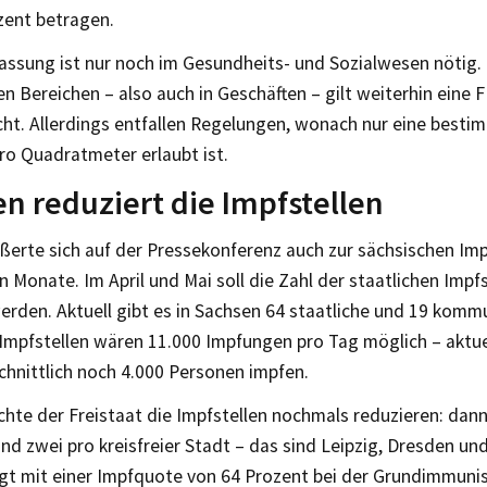
zent betragen.
ssung ist nur noch im Gesundheits- und Sozialwesen nötig. In
n Bereichen – also auch in Geschäften – gilt weiterhin eine 
cht. Allerdings entfallen Regelungen, wonach nur eine besti
ro Quadratmeter erlaubt ist.
n reduziert die Impfstellen
erte sich auf der Pressekonferenz auch zur sächsischen Impf
onate. Im April und Mai soll die Zahl der staatlichen Impfs
erden. Aktuell gibt es in Sachsen 64 staatliche und 19 komm
Impfstellen wären 11.000 Impfungen pro Tag möglich – aktuel
chnittlich noch 4.000 Personen impfen.
hte der Freistaat die Impfstellen nochmals reduzieren: dann
nd zwei pro kreisfreier Stadt – das sind Leipzig, Dresden un
egt mit einer Impfquote von 64 Prozent bei der Grundimmunis