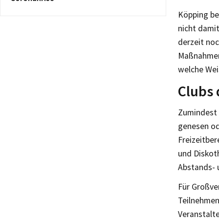
Köpping beg
nicht damit
derzeit noc
Maßnahmen 
welche Weis
Clubs 
Zumindest b
genesen ode
Freizeitber
und Diskot
Abstands- 
Für Großver
Teilnehmen
Veranstalt