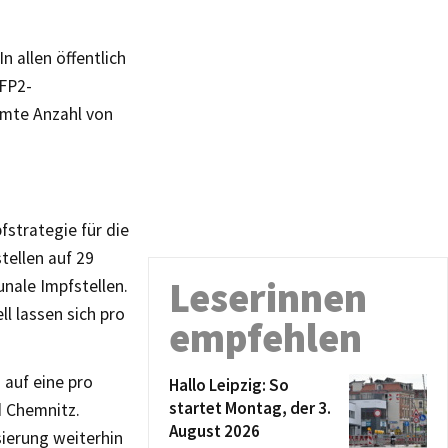
 allen öffentlich
FFP2-
mmte Anzahl von
strategie für die
tellen auf 29
Leserinnen
unale Impfstellen.
l lassen sich pro
empfehlen
 auf eine pro
Hallo Leipzig: So
startet Montag, der 3.
d Chemnitz.
August 2026
ierung weiterhin