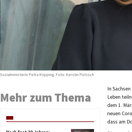
Sozialministerin Petra Köpping. Foto: Kerstin Pötzsch
In Sachsen 
Mehr zum Thema
Leben teil
dem 1. März
neuen Coron
dass am Do