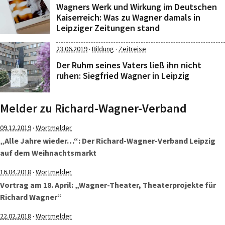
Wagners Werk und Wirkung im Deutschen
Kaiserreich: Was zu Wagner damals in
Leipziger Zeitungen stand
·
·
23.06.2019
Bildung
Zeitreise
Der Ruhm seines Vaters ließ ihn nicht
ruhen: Siegfried Wagner in Leipzig
Melder zu Richard-Wagner-Verband
·
09.12.2019
Wortmelder
„Alle Jahre wieder…“: Der Richard-Wagner-Verband Leipzig
auf dem Weihnachtsmarkt
·
16.04.2018
Wortmelder
Vortrag am 18. April: „Wagner-Theater, Theaterprojekte für
Richard Wagner“
·
22.02.2018
Wortmelder