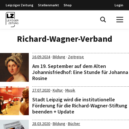
Leipziger Zeitung
Stellenmarkt
Shop
Login
Leipziger Zeitung
Richard-Wagner-Verband
·
·
16.09.2024
Bildung
Zeitreise
Am 19. September auf dem Alten
Johannisfriedhof: Eine Stunde für Johanna
Rosine
·
·
27.07.2020
Kultur
Musik
Stadt Leipzig wird die institutionelle
Förderung für die Richard-Wagner-Stiftung
beenden + Update
·
·
28.03.2020
Bildung
Bücher