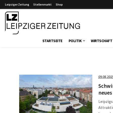
Leipziger Zeitung
Stellenmarkt
Shop
Leipziger Zeitung
STARTSEITE
POLITIK
WIRTSCHAFT
09.08.202
Schwi
neues
Leipzig
Attrakti