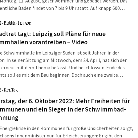
 Montag, 11. August, geschwommen und gebadet werden. Das
fentliche Baden findet von 7 bis 9 Uhr statt. Auf knapp 600
metern Wasserfläche stehen Bürgern, Vereinen, Schulen und
weiteren Nutzern dann ein wettkampftaugliches […]
4
Politik
Leipzig
·
·
adtrat tagt: Leipzig soll Pläne für neue
mmhallen vorantreiben + Video
e Schwimmhalle im Leipziger Süden ist seit Jahren in der
on. In seiner Sitzung am Mittwoch, dem 24. April, hat sich der
 erneut mit dem Thema befasst. Und beschlossen: Ende des
ts soll es mit dem Bau beginnen. Doch auch eine zweite
alle in der Kolmstraße bleibt für viele im Rat attraktiv. Auf […]
2
Der Tag
·
stag, der 6. Oktober 2022: Mehr Freiheiten für
ommunen und ein Sieger in der Schwimmbad-
immung
 Energiekrise in den Kommunen für große Unsicherheiten sorgt,
chsens Innenminister nun für Erleichterungen: Er gibt den