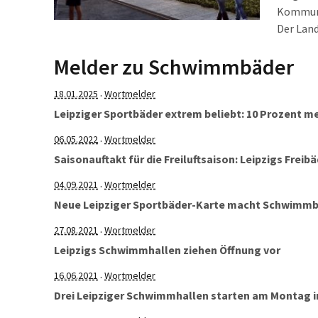
Kommune
Der Lan
Sonders
Melder zu Schwimmbäder
Schwimm
18.01.2025
Wortmelder
·
Leipziger Sportbäder extrem beliebt: 10 Prozent m
06.05.2022
Wortmelder
·
Saisonauftakt für die Freiluftsaison: Leipzigs Freib
04.09.2021
Wortmelder
·
Neue Leipziger Sportbäder-Karte macht Schwimmb
27.08.2021
Wortmelder
·
Leipzigs Schwimmhallen ziehen Öffnung vor
16.06.2021
Wortmelder
·
Drei Leipziger Schwimmhallen starten am Montag i