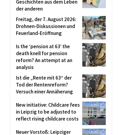
Geschichten aus dem Leben
der anderen
Freitag, der 7. August 2026:
Drohnen-Diskussionen und
Feuerland-Eröffnung
Is the ‘pension at 63’ the
death knell for pension
reform? An attempt at an
analysis
Ist die „Rente mit 63“ der
Tod der Rentenreform?
Versuch einer Annäherung
New initiative: Childcare fees
in Leipzig to be adjusted to
reflect rising childcare costs
Neuer Vorstoß: Leipziger