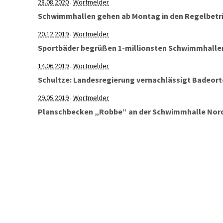
28.08.2020
Wortmelder
·
Schwimmhallen gehen ab Montag in den Regelbetr
20.12.2019
Wortmelder
·
Sportbäder begrüßen 1-millionsten Schwimmhallen
14.06.2019
Wortmelder
·
Schultze: Landesregierung vernachlässigt Badeort
29.05.2019
Wortmelder
·
Planschbecken „Robbe“ an der Schwimmhalle Nord 