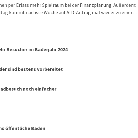
n per Erlass mehr Spielraum bei der Finanzplanung. Außerdem:
dtag kommt nächste Woche auf AfD-Antrag mal wieder zu einer
itzung zusammen und in der Namenswahl für die neue
halle an der Eisenbahnstraße gibt es ein […]
ehr Besucher im Bäderjahr 2024
äder sind bestens vorbereitet
adbesuch noch einfacher
ns öffentliche Baden