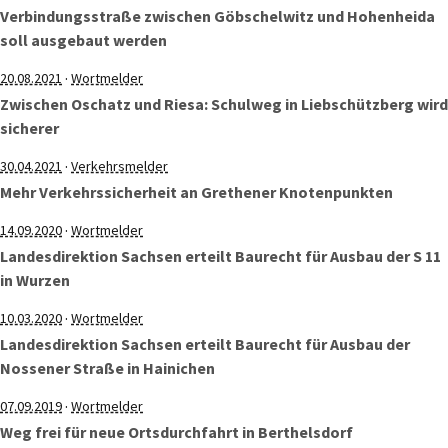
Verbindungsstraße zwischen Göbschelwitz und Hohenheida
soll ausgebaut werden
·
20.08.2021
Wortmelder
Zwischen Oschatz und Riesa: Schulweg in Liebschützberg wird
sicherer
·
30.04.2021
Verkehrsmelder
Mehr Verkehrssicherheit an Grethener Knotenpunkten
·
14.09.2020
Wortmelder
Landesdirektion Sachsen erteilt Baurecht für Ausbau der S 11
in Wurzen
·
10.03.2020
Wortmelder
Landesdirektion Sachsen erteilt Baurecht für Ausbau der
Nossener Straße in Hainichen
·
07.09.2019
Wortmelder
Weg frei für neue Ortsdurchfahrt in Berthelsdorf