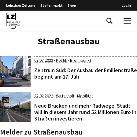
Leipziger Zeitung
Stellenmarkt
Shop
Login
Leipziger Zeitung
Straßenausbau
·
·
07.07.2023
Politik
Brennpunkt
Zentrum Süd: Der Ausbau der Emilienstraße
beginnt am 17. Juli
·
·
22.02.2022
Wirtschaft
Mobilität
Neue Brücken und mehr Radwege: Stadt
will in diesem Jahr rund 52 Millionen Euro in
Straßen investieren
Melder zu Straßenausbau