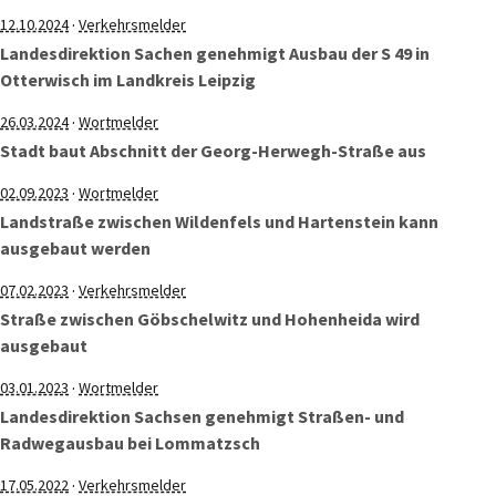
·
12.10.2024
Verkehrsmelder
Landesdirektion Sachen genehmigt Ausbau der S 49 in
Otterwisch im Landkreis Leipzig
·
26.03.2024
Wortmelder
Stadt baut Abschnitt der Georg-Herwegh-Straße aus
·
02.09.2023
Wortmelder
Landstraße zwischen Wildenfels und Hartenstein kann
ausgebaut werden
·
07.02.2023
Verkehrsmelder
Straße zwischen Göbschelwitz und Hohenheida wird
ausgebaut
·
03.01.2023
Wortmelder
Landesdirektion Sachsen genehmigt Straßen- und
Radwegausbau bei Lommatzsch
·
17.05.2022
Verkehrsmelder