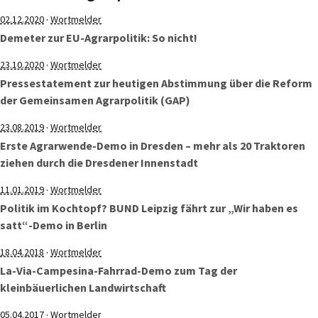
·
02.12.2020
Wortmelder
Demeter zur EU-Agrarpolitik: So nicht!
·
23.10.2020
Wortmelder
Pressestatement zur heutigen Abstimmung über die Reform
der Gemeinsamen Agrarpolitik (GAP)
·
23.08.2019
Wortmelder
Erste Agrarwende-Demo in Dresden – mehr als 20 Traktoren
ziehen durch die Dresdener Innenstadt
·
11.01.2019
Wortmelder
Politik im Kochtopf? BUND Leipzig fährt zur „Wir haben es
satt“-Demo in Berlin
·
18.04.2018
Wortmelder
La-Via-Campesina-Fahrrad-Demo zum Tag der
kleinbäuerlichen Landwirtschaft
·
05.04.2017
Wortmelder