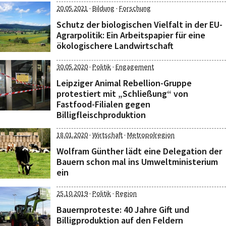
·
·
20.05.2021
Bildung
Forschung
Schutz der biologischen Vielfalt in der EU-
Agrarpolitik: Ein Arbeitspapier für eine
ökologischere Landwirtschaft
·
·
30.05.2020
Politik
Engagement
Leipziger Animal Rebellion-Gruppe
protestiert mit „Schließung“ von
Fastfood-Filialen gegen
Billigfleischproduktion
·
·
18.01.2020
Wirtschaft
Metropolregion
Wolfram Günther lädt eine Delegation der
Bauern schon mal ins Umweltministerium
ein
·
·
25.10.2019
Politik
Region
Bauernproteste: 40 Jahre Gift und
Billigproduktion auf den Feldern