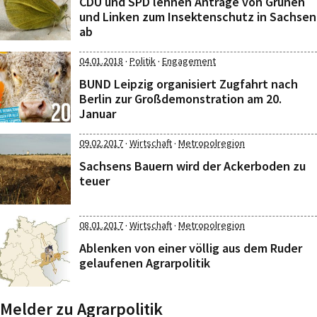
CDU und SPD lehnen Anträge von Grünen
und Linken zum Insektenschutz in Sachsen
ab
·
·
04.01.2018
Politik
Engagement
BUND Leipzig organisiert Zugfahrt nach
Berlin zur Großdemonstration am 20.
Januar
·
·
09.02.2017
Wirtschaft
Metropolregion
Sachsens Bauern wird der Ackerboden zu
teuer
·
·
08.01.2017
Wirtschaft
Metropolregion
Ablenken von einer völlig aus dem Ruder
gelaufenen Agrarpolitik
Melder zu Agrarpolitik