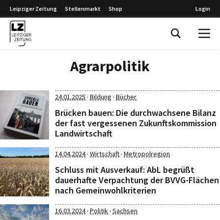
Leipziger Zeitung
Stellenmarkt
Shop
Login
Leipziger Zeitung
Agrarpolitik
·
·
24.01.2025
Bildung
Bücher
Brücken bauen: Die durchwachsene Bilanz
der fast vergessenen Zukunftskommission
Landwirtschaft
·
·
14.04.2024
Wirtschaft
Metropolregion
Schluss mit Ausverkauf: AbL begrüßt
dauerhafte Verpachtung der BVVG-Flächen
nach Gemeinwohlkriterien
·
·
16.03.2024
Politik
Sachsen