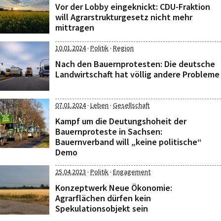
Vor der Lobby eingeknickt: CDU-Fraktion
will Agrarstrukturgesetz nicht mehr
mittragen
·
·
10.01.2024
Politik
Region
Nach den Bauernprotesten: Die deutsche
Landwirtschaft hat völlig andere Probleme
·
·
07.01.2024
Leben
Gesellschaft
Kampf um die Deutungshoheit der
Bauernproteste in Sachsen:
Bauernverband will „keine politische“
Demo
·
·
25.04.2023
Politik
Engagement
Konzeptwerk Neue Ökonomie:
Agrarflächen dürfen kein
Spekulationsobjekt sein