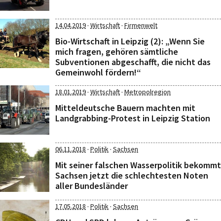
·
·
14.04.2019
Wirtschaft
Firmenwelt
Bio-Wirtschaft in Leipzig (2): „Wenn Sie
mich fragen, gehören sämtliche
Subventionen abgeschafft, die nicht das
Gemeinwohl fördern!“
·
·
18.01.2019
Wirtschaft
Metropolregion
Mitteldeutsche Bauern machten mit
Landgrabbing-Protest in Leipzig Station
·
·
06.11.2018
Politik
Sachsen
Mit seiner falschen Wasserpolitik bekommt
Sachsen jetzt die schlechtesten Noten
aller Bundesländer
·
·
17.05.2018
Politik
Sachsen