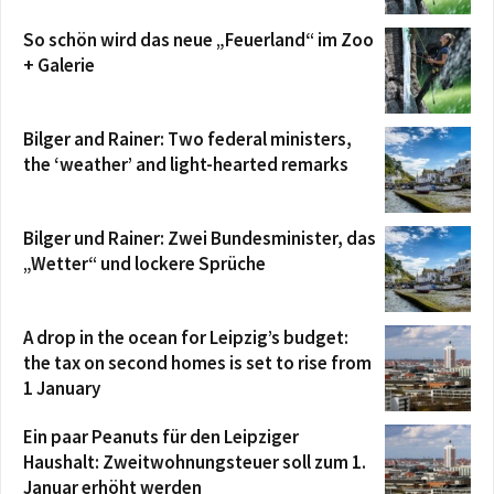
So schön wird das neue „Feuerland“ im Zoo
+ Galerie
Bilger and Rainer: Two federal ministers,
the ‘weather’ and light-hearted remarks
Bilger und Rainer: Zwei Bundesminister, das
„Wetter“ und lockere Sprüche
A drop in the ocean for Leipzig’s budget:
the tax on second homes is set to rise from
1 January
Ein paar Peanuts für den Leipziger
Haushalt: Zweitwohnungsteuer soll zum 1.
Januar erhöht werden