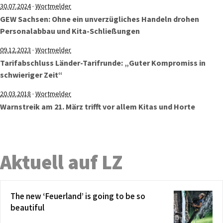
·
30.07.2024
Wortmelder
GEW Sachsen: Ohne ein unverzügliches Handeln drohen
Personalabbau und Kita-Schließungen
·
09.12.2023
Wortmelder
Tarifabschluss Länder-Tarifrunde: „Guter Kompromiss in
schwieriger Zeit“
·
20.03.2018
Wortmelder
Warnstreik am 21. März trifft vor allem Kitas und Horte
Aktuell auf LZ
The new ‘Feuerland’ is going to be so
beautiful