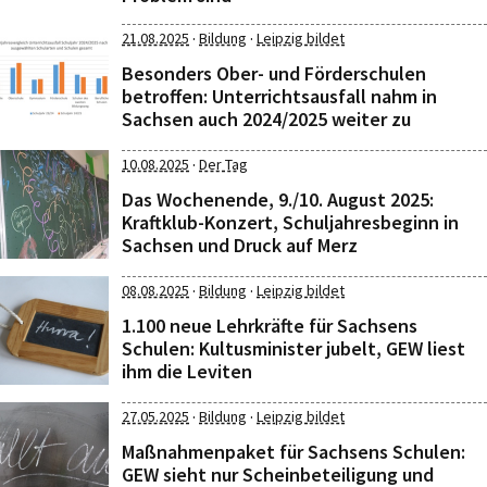
·
·
21.08.2025
Bildung
Leipzig bildet
Besonders Ober- und Förderschulen
betroffen: Unterrichtsausfall nahm in
Sachsen auch 2024/2025 weiter zu
·
10.08.2025
Der Tag
Das Wochenende, 9./10. August 2025:
Kraftklub-Konzert, Schuljahresbeginn in
Sachsen und Druck auf Merz
·
·
08.08.2025
Bildung
Leipzig bildet
1.100 neue Lehrkräfte für Sachsens
Schulen: Kultusminister jubelt, GEW liest
ihm die Leviten
·
·
27.05.2025
Bildung
Leipzig bildet
Maßnahmenpaket für Sachsens Schulen:
GEW sieht nur Scheinbeteiligung und