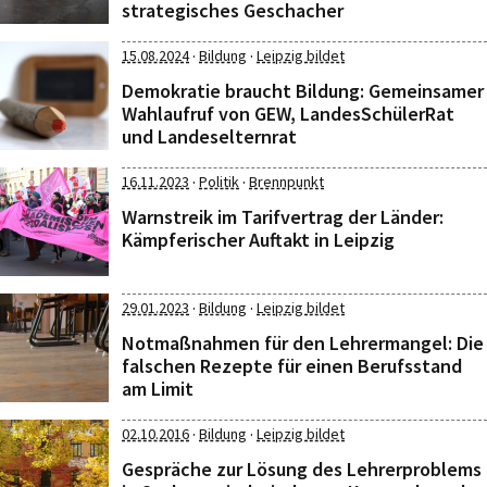
strategisches Geschacher
·
·
15.08.2024
Bildung
Leipzig bildet
Demokratie braucht Bildung: Gemeinsamer
Wahlaufruf von GEW, LandesSchülerRat
und Landeselternrat
·
·
16.11.2023
Politik
Brennpunkt
Warnstreik im Tarifvertrag der Länder:
Kämpferischer Auftakt in Leipzig
·
·
29.01.2023
Bildung
Leipzig bildet
Notmaßnahmen für den Lehrermangel: Die
falschen Rezepte für einen Berufsstand
am Limit
·
·
02.10.2016
Bildung
Leipzig bildet
Gespräche zur Lösung des Lehrerproblems