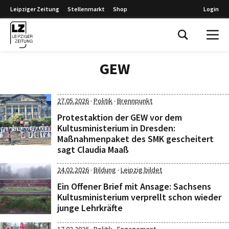
Leipziger Zeitung
Stellenmarkt
Shop
Login
Leipziger Zeitung
GEW
·
·
27.05.2026
Politik
Brennpunkt
Protestaktion der GEW vor dem
Kultusministerium in Dresden:
Maßnahmenpaket des SMK gescheitert
sagt Claudia Maaß
·
·
24.02.2026
Bildung
Leipzig bildet
Ein Offener Brief mit Ansage: Sachsens
Kultusministerium verprellt schon wieder
junge Lehrkräfte