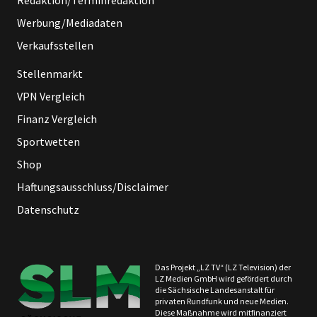
Redaktion/Terminredaktion
Werbung/Mediadaten
Verkaufsstellen
Stellenmarkt
VPN Vergleich
Finanz Vergleich
Sportwetten
Shop
Haftungsausschluss/Disclaimer
Datenschutz
Das Projekt „LZ TV“ (LZ Television) der
LZ Medien GmbH wird gefördert durch
die Sächsische Landesanstalt für
privaten Rundfunk und neue Medien.
Diese Maßnahme wird mitfinanziert