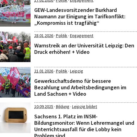
·
·
17.02.2026
Politik
Engagement
GEW-Landesvorsitzender Burkhard
Naumann zur Einigung im Tarifkonflikt:
„Kompromiss ist tragfähig“
·
·
28.01.2026
Politik
Engagement
Warnstreik an der Universität Leipzig: Den
Druck erhöhen! + Video
·
·
21.01.2026
Politik
Leipzig
Gewerkschaftsdemo für bessere
Bezahlung und Arbeitsbedingungen im
Land Sachsen + Video
·
·
10.09.2025
Bildung
Leipzig bildet
Sachsens 1. Platz im INSM-
Bildungsmonitor: Wenn Lehrermangel und
Unterrichtsausfall für die Lobby kein
Problem sind