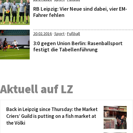
RB Leipzig: Vier Neue sind dabei, vier EM-
Fahrer fehlen
·
·
20.02.2016
Sport
Fußball
3:0 gegen Union Berlin: Rasenballsport
festigt die Tabellenführung
Aktuell auf LZ
Back in Leipzig since Thursday: the Market
Criers’ Guild is putting on a fish market at
the Völki