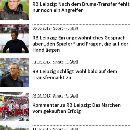
RB Leipzig: Nach dem Bruma-Transfer fehlt
nur noch ein Angreifer
·
·
06.06.2017
Sport
Fußball
RB Leipzig: Ein ungewöhnliches Gespräch
über „den Spieler“ und Fragen, die auf der
Hand liegen
·
·
31.05.2017
Sport
Fußball
RB Leipzig schlägt wohl bald auf dem
Transfermarkt zu
·
·
08.05.2017
Sport
Fußball
Kommentar zu RB Leipzig: Das Märchen
vom gekauften Erfolg
·
·
11.07.2016
Sport
Fußball