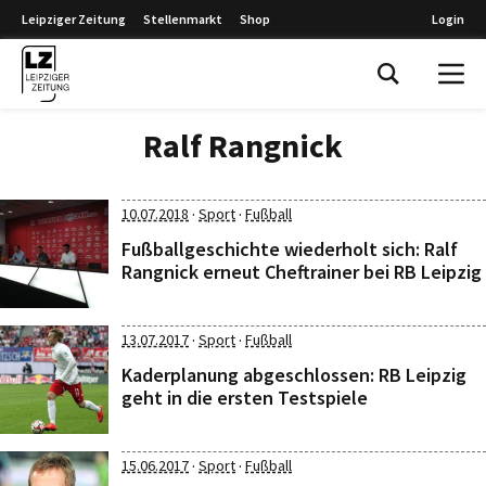
Leipziger Zeitung
Stellenmarkt
Shop
Login
Leipziger Zeitung
Ralf Rangnick
·
·
10.07.2018
Sport
Fußball
Fußballgeschichte wiederholt sich: Ralf
Rangnick erneut Cheftrainer bei RB Leipzig
·
·
13.07.2017
Sport
Fußball
Kaderplanung abgeschlossen: RB Leipzig
geht in die ersten Testspiele
·
·
15.06.2017
Sport
Fußball