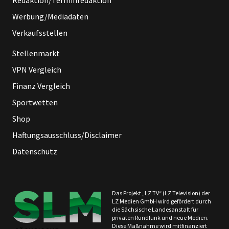
Redaktion/Terminredaktion
Werbung/Mediadaten
Verkaufsstellen
Stellenmarkt
VPN Vergleich
Finanz Vergleich
Sportwetten
Shop
Haftungsausschluss/Disclaimer
Datenschutz
Das Projekt „LZ TV“ (LZ Television) der
LZ Medien GmbH wird gefördert durch
die Sächsische Landesanstalt für
privaten Rundfunk und neue Medien.
Diese Maßnahme wird mitfinanziert