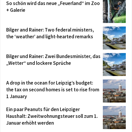
So schön wird das neue „Feuerland“ im Zoo
+ Galerie
Bilger and Rainer: Two federal ministers,
the ‘weather’ and light-hearted remarks
Bilger und Rainer: Zwei Bundesminister, das
„Wetter“ und lockere Sprüche
A drop in the ocean for Leipzig’s budget:
the tax on second homes is set to rise from
1 January
Ein paar Peanuts für den Leipziger
Haushalt: Zweitwohnungsteuer soll zum 1.
Januar erhöht werden