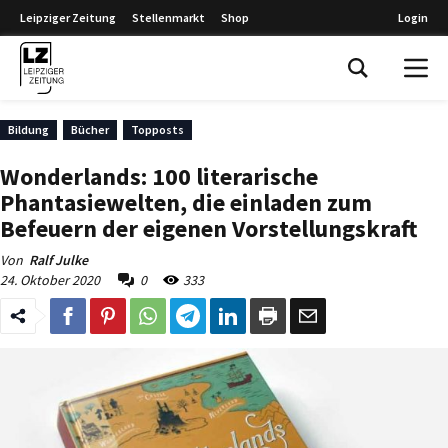
Leipziger Zeitung
Stellenmarkt
Shop
Login
Leipziger Zeitung
Bildung
Bücher
Topposts
Wonderlands: 100 literarische
Phantasiewelten, die einladen zum
Befeuern der eigenen Vorstellungskraft
Von
Ralf Julke
24. Oktober 2020
0
333