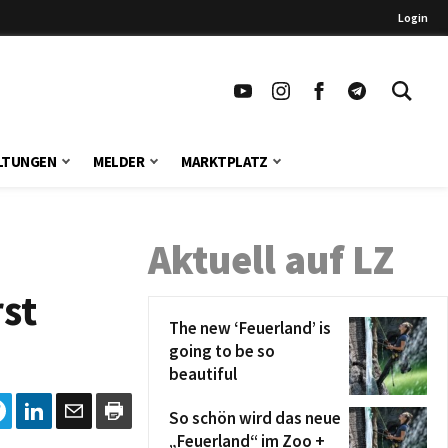
Login
LTUNGEN
MELDER
MARKTPLATZ
Aktuell auf LZ
st
The new ‘Feuerland’ is
going to be so
beautiful
So schön wird das neue
„Feuerland“ im Zoo +