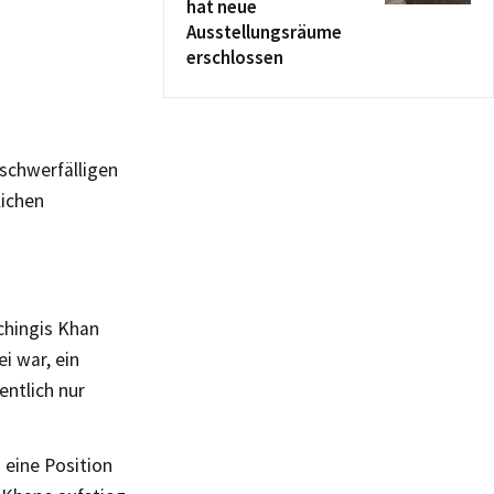
hat neue
Ausstellungsräume
erschlossen
 schwerfälligen
lichen
chingis Khan
i war, ein
ntlich nur
.
 eine Position