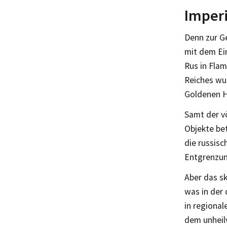
Imper
Denn zur G
mit dem Ein
Rus in Fla
Reiches wu
Goldenen H
Samt der vö
Objekte bet
die russisc
Entgrenzun
Aber das sk
was in der
in regiona
dem unheilv