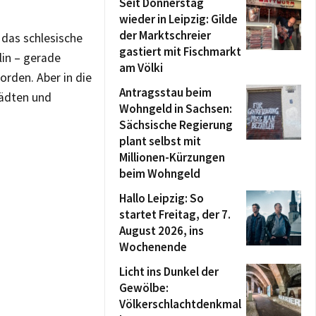
Seit Donnerstag
wieder in Leipzig: Gilde
der Marktschreier
 das schlesische
gastiert mit Fischmarkt
lin – gerade
am Völki
orden. Aber in die
Antragsstau beim
tädten und
Wohngeld in Sachsen:
Sächsische Regierung
plant selbst mit
Millionen-Kürzungen
beim Wohngeld
Hallo Leipzig: So
startet Freitag, der 7.
August 2026, ins
Wochenende
Licht ins Dunkel der
Gewölbe:
Völkerschlachtdenkmal