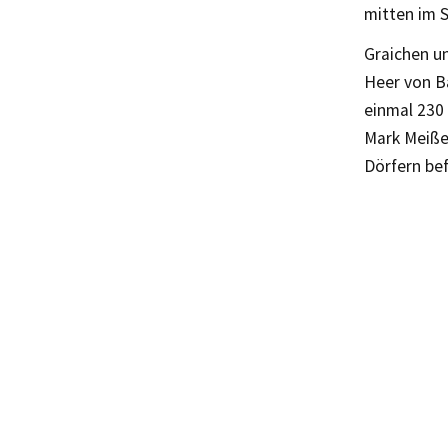
mitten im 
Graichen u
Heer von B
einmal 230 
Mark Meiße
Dörfern be