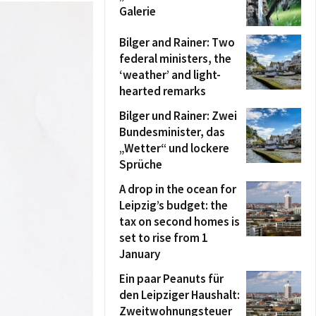
Galerie
Bilger and Rainer: Two
federal ministers, the
‘weather’ and light-
hearted remarks
Bilger und Rainer: Zwei
Bundesminister, das
„Wetter“ und lockere
Sprüche
A drop in the ocean for
Leipzig’s budget: the
tax on second homes is
set to rise from 1
January
Ein paar Peanuts für
den Leipziger Haushalt:
Zweitwohnungsteuer