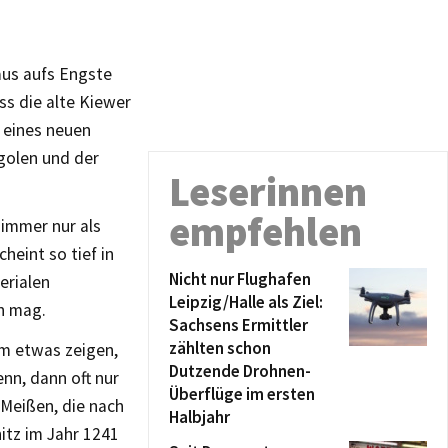
aus aufs Engste
ass die alte Kiewer
 eines neuen
golen und der
Leserinnen
empfehlen
 immer nur als
heint so tief in
Nicht nur Flughafen
erialen
Leipzig/Halle als Ziel:
n mag.
Sachsens Ermittler
zählten schon
em etwas zeigen,
Dutzende Drohnen-
nn, dann oft nur
Überflüge im ersten
Meißen, die nach
Halbjahr
itz im Jahr 1241