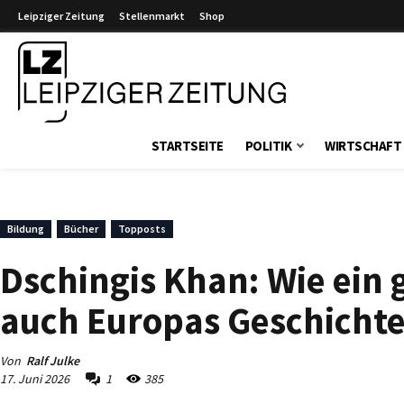
Leipziger Zeitung
Stellenmarkt
Shop
Leipziger Zeitung
STARTSEITE
POLITIK
WIRTSCHAFT
Bildung
Bücher
Topposts
Dschingis Khan: Wie ein 
auch Europas Geschichte
Von
Ralf Julke
17. Juni 2026
1
385