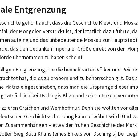
iale Entgrenzung
eschichte gehört auch, dass die Geschichte Kiews und Mosk
fall der Mongolen verstrickt ist, der letztlich dazu führte, d
mmen aufging und das unbedeutende Moskau zur Hauptstadt
rde, das den Gedanken imperialer Größe direkt von den Mon
orde übernommen zu haben scheint.
lligen Entgrenzung, die die benachbarten Völker und Reiche
rachtet hat, die es zu erobern und zu beherrschen gilt. Das sc
he Matrix eingeschrieben, dass man die Ursprünge dieser imp
g tatsächlich bei Dschingis Khan und seinen Enkeln vermute
izzieren Graichen und Wemhoff nur. Denn sie wollten vor all
 deutschen Geschichtsschreibung kaum erwähnt wird. Und we
len Zusammenhängen – etwa der frühen Geschichte der Mark 
ollen Sieg Batu Khans (eines Enkels von Dschingis) bei Liegn