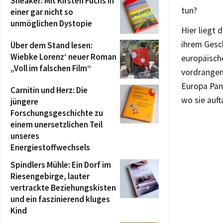
Sneaker: Mit Kirsten Fuchs in
tun?
einer gar nicht so
unmöglichen Dystopie
Hier liegt 
ihrem Gesch
Über dem Stand lesen:
Wiebke Lorenz‘ neuer Roman
europäisch
„Voll im falschen Film“
vordrangen,
Europa Pani
Carnitin und Herz: Die
wo sie auft
jüngere
Forschungsgeschichte zu
einem unersetzlichen Teil
unseres
Energiestoffwechsels
Spindlers Mühle: Ein Dorf im
Riesengebirge, lauter
vertrackte Beziehungskisten
und ein faszinierend kluges
Kind