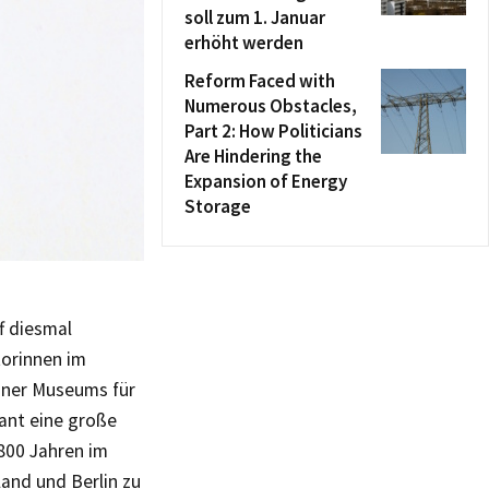
soll zum 1. Januar
erhöht werden
Reform Faced with
Numerous Obstacles,
Part 2: How Politicians
Are Hindering the
Expansion of Energy
Storage
f diesmal
torinnen im
iner Museums für
ant eine große
 800 Jahren im
and und Berlin zu