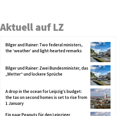
Aktuell auf LZ
Bilger and Rainer: Two federal ministers,
the ‘weather’ and light-hearted remarks
Bilger und Rainer: Zwei Bundesminister, das
„Wetter“ und lockere Sprüche
A drop in the ocean for Leipzig’s budget:
the tax on second homes is set to rise from
1 January
Ein paar Peanuts für den Leipziger