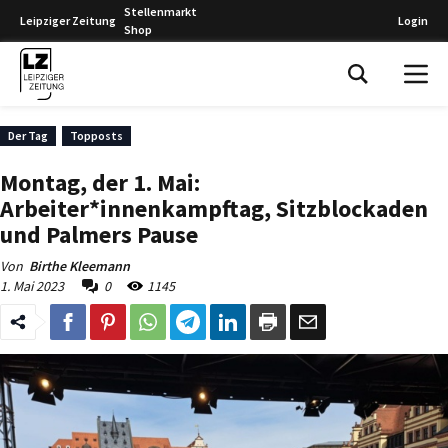
Stellenmarkt
Leipziger Zeitung
Login
Shop
Leipziger Zeitung
Der Tag
Topposts
Montag, der 1. Mai:
Arbeiter*innenkampftag, Sitzblockaden
und Palmers Pause
Von
Birthe Kleemann
1. Mai 2023
0
1145