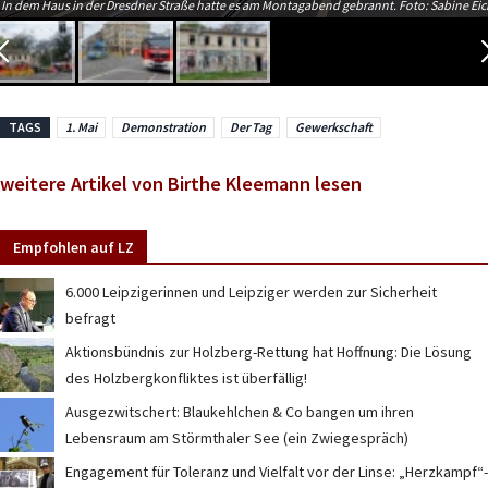
In dem Haus in der Dresdner Straße hatte es am Montagabend gebrannt. Foto: Sabine Eic
TAGS
1. Mai
Demonstration
Der Tag
Gewerkschaft
weitere Artikel von Birthe Kleemann lesen
Empfohlen auf LZ
6.000 Leipzigerinnen und Leipziger werden zur Sicherheit
befragt
Aktionsbündnis zur Holzberg-Rettung hat Hoffnung: Die Lösung
des Holzbergkonfliktes ist überfällig!
Ausgezwitschert: Blaukehlchen & Co bangen um ihren
Lebensraum am Störmthaler See (ein Zwiegespräch)
Engagement für Toleranz und Vielfalt vor der Linse: „Herzkampf“-