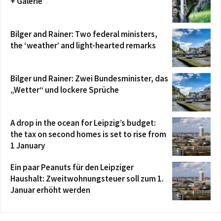
+ Galerie
Bilger and Rainer: Two federal ministers,
the ‘weather’ and light-hearted remarks
Bilger und Rainer: Zwei Bundesminister, das
„Wetter“ und lockere Sprüche
A drop in the ocean for Leipzig’s budget:
the tax on second homes is set to rise from
1 January
Ein paar Peanuts für den Leipziger
Haushalt: Zweitwohnungsteuer soll zum 1.
Januar erhöht werden