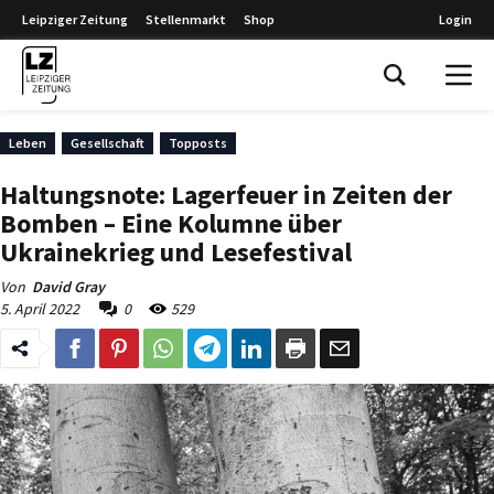
Leipziger Zeitung
Stellenmarkt
Shop
Login
Leipziger Zeitung
Leben
Gesellschaft
Topposts
Haltungsnote: Lagerfeuer in Zeiten der
Bomben – Eine Kolumne über
Ukrainekrieg und Lesefestival
Von
David Gray
5. April 2022
0
529