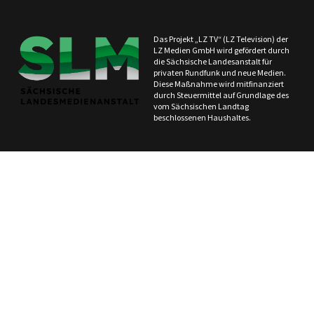
Das Projekt „LZ TV“ (LZ Television) der
LZ Medien GmbH wird gefördert durch
die Sächsische Landesanstalt für
privaten Rundfunk und neue Medien.
Diese Maßnahme wird mitfinanziert
durch Steuermittel auf Grundlage des
vom Sächsischen Landtag
beschlossenen Haushaltes.