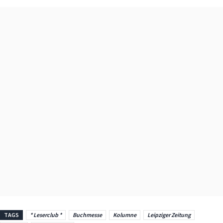
TAGS
* Leserclub *
Buchmesse
Kolumne
Leipziger Zeitung