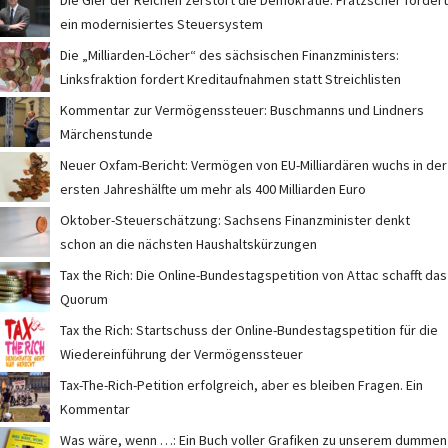
Die Gier der Reichen zerstört die Demokratie: Fratzscher fordert
ein modernisiertes Steuersystem
Die „Milliarden-Löcher“ des sächsischen Finanzministers:
Linksfraktion fordert Kreditaufnahmen statt Streichlisten
Kommentar zur Vermögenssteuer: Buschmanns und Lindners
Märchenstunde
Neuer Oxfam-Bericht: Vermögen von EU-Milliardären wuchs in der
ersten Jahreshälfte um mehr als 400 Milliarden Euro
Oktober-Steuerschätzung: Sachsens Finanzminister denkt
schon an die nächsten Haushaltskürzungen
Tax the Rich: Die Online-Bundestagspetition von Attac schafft das
Quorum
Tax the Rich: Startschuss der Online-Bundestagspetition für die
Wiedereinführung der Vermögenssteuer
Tax-The-Rich-Petition erfolgreich, aber es bleiben Fragen. Ein
Kommentar
Was wäre, wenn …: Ein Buch voller Grafiken zu unserem dummen