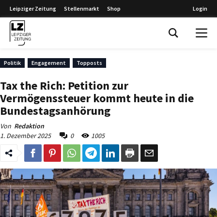
Leipziger Zeitung
Stellenmarkt
Shop
Login
Leipziger Zeitung
Politik
Engagement
Topposts
Tax the Rich: Petition zur
Vermögenssteuer kommt heute in die
Bundestagsanhörung
Von
Redaktion
1. Dezember 2025
0
1005