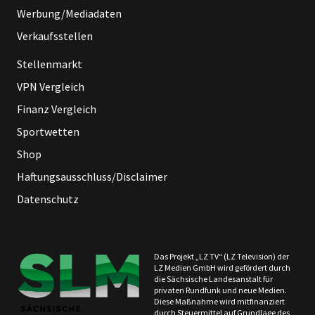
Werbung/Mediadaten
Verkaufsstellen
Stellenmarkt
VPN Vergleich
Finanz Vergleich
Sportwetten
Shop
Haftungsausschluss/Disclaimer
Datenschutz
Das Projekt „LZ TV“ (LZ Television) der
LZ Medien GmbH wird gefördert durch
die Sächsische Landesanstalt für
privaten Rundfunk und neue Medien.
Diese Maßnahme wird mitfinanziert
durch Steuermittel auf Grundlage des