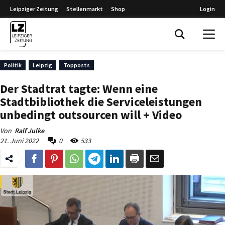
Leipziger Zeitung
Stellenmarkt
Shop
Login
Leipziger Zeitung
Politik
Leipzig
Topposts
Der Stadtrat tagte: Wenn eine
Stadtbibliothek die Serviceleistungen
unbedingt outsourcen will + Video
Von
Ralf Julke
21. Juni 2022
0
533